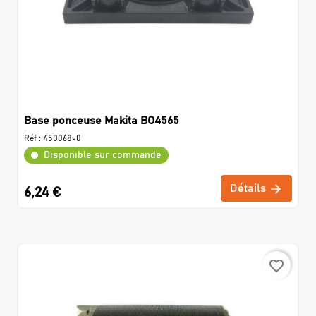
Base ponceuse Makita BO4565
Réf :
450068-0
Disponible sur commande
Détails
6,24 €
favorite_border