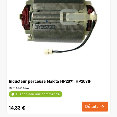
Inducteur perceuse Makita HP2071, HP2071F
Réf :
633573-4
Disponible sur commande
Détails
14,33 €