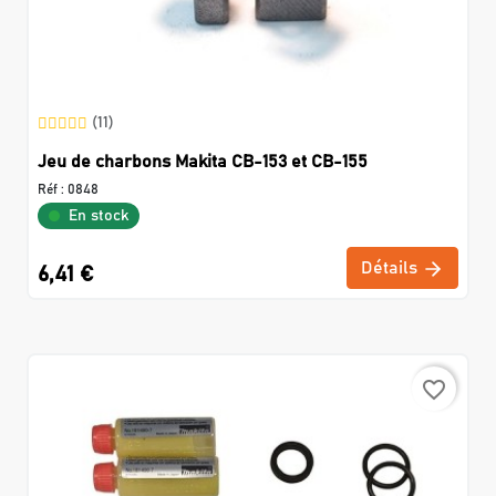
(11)
Jeu de charbons Makita CB-153 et CB-155
Réf :
0848
En stock
Détails
6,41 €
favorite_border