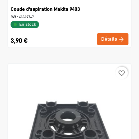
Coude d'aspiration Makita 9403
Réf :
416497-7
En stock
Détails
3,90 €
favorite_border