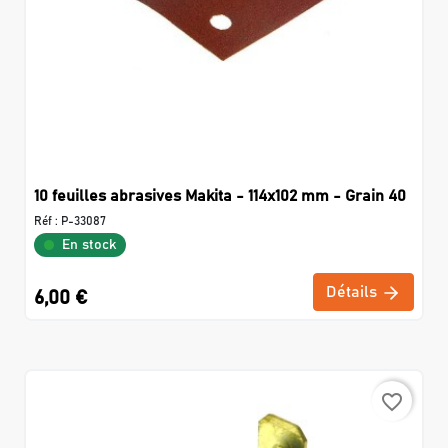
10 feuilles abrasives Makita - 114x102 mm - Grain 40
Réf :
P-33087
En stock
Détails
6,00 €
favorite_border