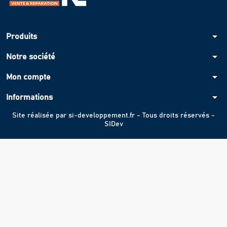
arrow_drop_down
Produits
arrow_drop_down
Notre société
arrow_drop_down
Mon compte
arrow_drop_down
Informations
Site réalisée par
si-developpement.fr
- Tous droits réservés -
SIDev