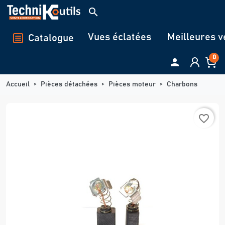
Panneau de gestion des cookies
search
Vues éclatées
Meilleures v
Catalogue
0

Accueil
Pièces détachées
Pièces moteur
Charbons
favorite_border