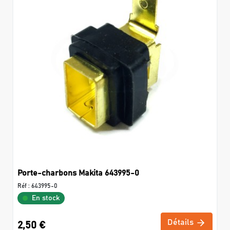
Porte-charbons Makita 643995-0
Réf :
643995-0
En stock
Détails
2,50 €