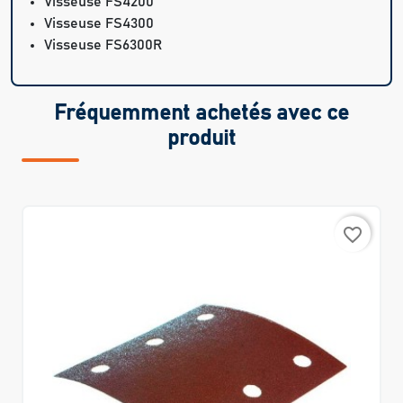
Visseuse FS4200
Visseuse FS4300
Visseuse FS6300R
Fréquemment achetés avec ce
produit
favorite_border