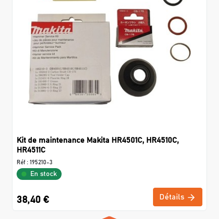
Kit de maintenance Makita HR4501C, HR4510C,
HR4511C
Réf :
195210-3
En stock
Détails
38,40 €