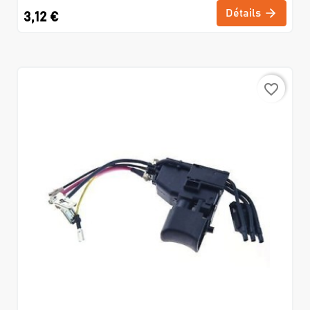
Détails
3,12 €
favorite_border