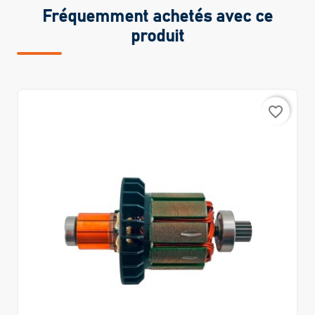
Fréquemment achetés avec ce
produit
favorite_border