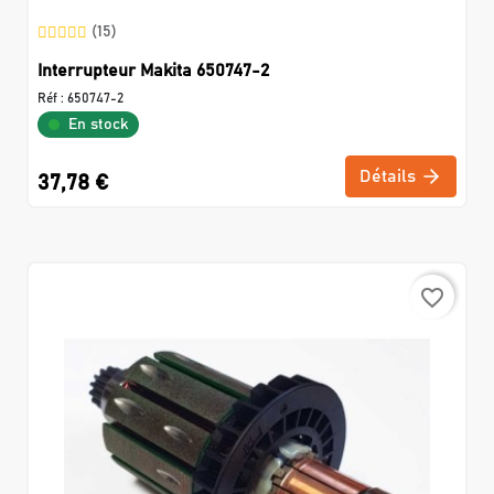
(15)
Interrupteur Makita 650747-2
Réf :
650747-2
En stock
Détails
37,78 €
favorite_border