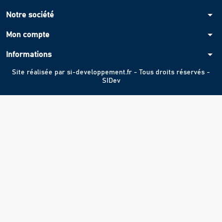
arrow_drop_down
Notre société
arrow_drop_down
Mon compte
arrow_drop_down
Informations
Site réalisée par
si-developpement.fr
- Tous droits réservés -
SIDev