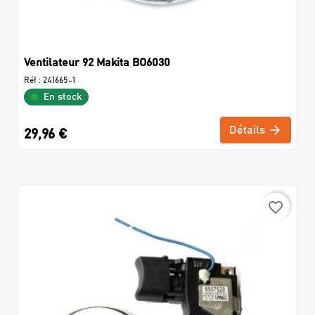
Ventilateur 92 Makita BO6030
Réf :
241665-1
En stock
Détails
29,96 €
favorite_border