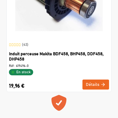
(43)
Induit perceuse Makita BDF458, BHP458, DDF458,
DHP458
Réf :
619496-0
En stock
Détails
19,96 €