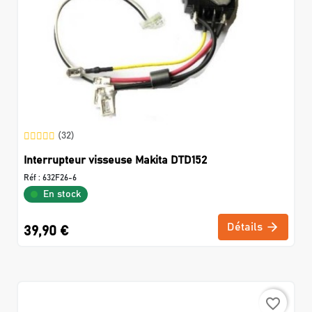
(32)
Interrupteur visseuse Makita DTD152
Réf :
632F26-6
En stock
Détails
39,90 €
favorite_border