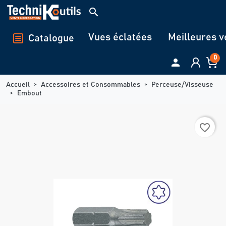
Panneau de gestion des cookies
search
Vues éclatées
Meilleures v
Catalogue
0

Accueil
Accessoires et Consommables
Perceuse/Visseuse
Embout
favorite_border