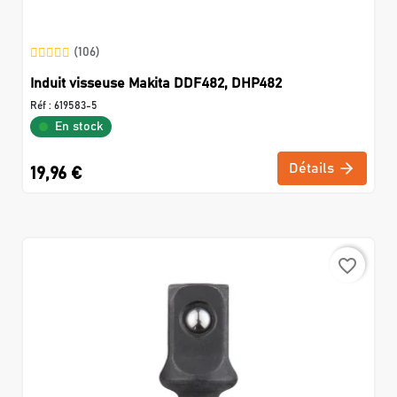
(106)
Induit visseuse Makita DDF482, DHP482
Réf :
619583-5
En stock
Détails
19,96 €
favorite_border