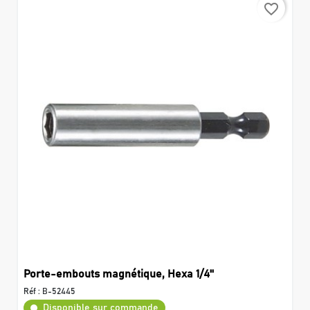
favorite_border
Porte-embouts magnétique, Hexa 1/4''
Réf :
B-52445
Disponible sur commande