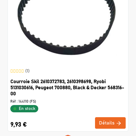
(1)
Courroie Skil 2610372783, 2610398698, Ryobi
5131030616, Peugeot 700880, Black & Decker 568316-
00
Réf :
144110 (FS)
En stock
Détails
9,93 €