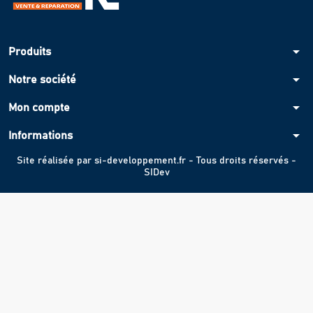
arrow_drop_down
Produits
arrow_drop_down
Notre société
arrow_drop_down
Mon compte
arrow_drop_down
Informations
Site réalisée par
si-developpement.fr
- Tous droits réservés -
SIDev