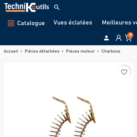
Panneau de gestion des cookies
search
Vues éclatées
Meilleures v
Catalogue
0

Accueil
Pièces détachées
Pièces moteur
Charbons
favorite_border