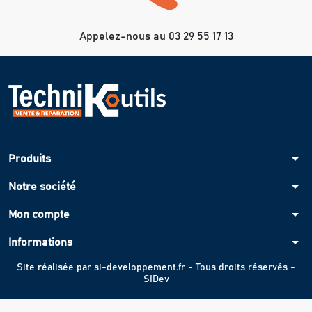
Appelez-nous au 03 29 55 17 13
arrow_drop_down
Produits
arrow_drop_down
Notre société
arrow_drop_down
Mon compte
arrow_drop_down
Informations
Site réalisée par
si-developpement.fr
- Tous droits réservés -
SIDev