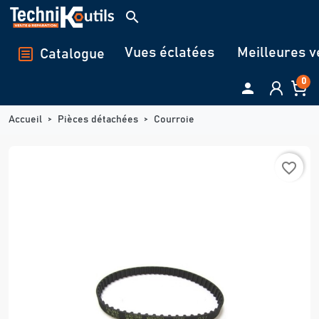
Panneau de gestion des cookies
search
Vues éclatées
Meilleures v
Catalogue
0

Accueil
Pièces détachées
Courroie
favorite_border