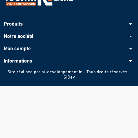
arrow_drop_down
Produits
arrow_drop_down
Notre société
arrow_drop_down
Mon compte
arrow_drop_down
Informations
Site réalisée par
si-developpement.fr
- Tous droits réservés -
SIDev