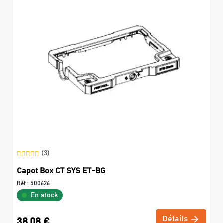
(3)
Capot Box CT SYS ET-BG
Réf :
500626
En stock
Détails
38,08 €