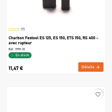
(9)
Charbon Festool ES 125, ES 150, ETS 150, RS 400 -
avec rupteur
Réf :
1999-10
En stock
Détails
11,47 €
favorite_border