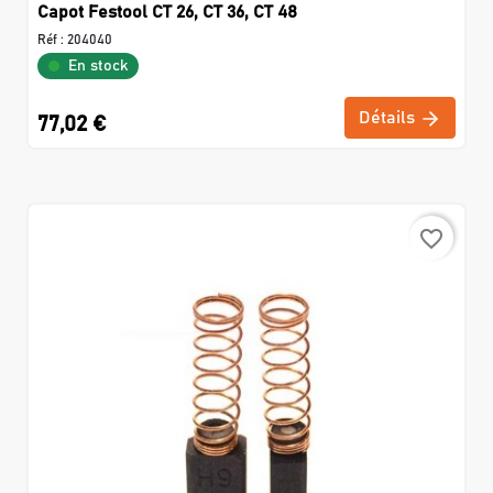
Capot Festool CT 26, CT 36, CT 48
Réf :
204040
En stock
Détails
77,02 €
favorite_border