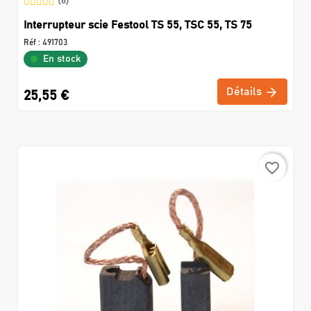
(6)
Interrupteur scie Festool TS 55, TSC 55, TS 75
Réf :
491703
En stock
Détails
25,55 €
favorite_border