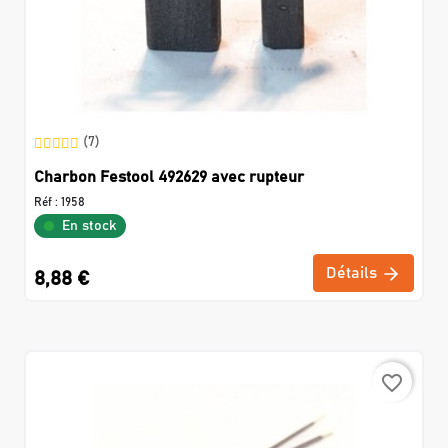
(7)
Charbon Festool 492629 avec rupteur
Réf :
1958
En stock
Détails
8,88 €
favorite_border