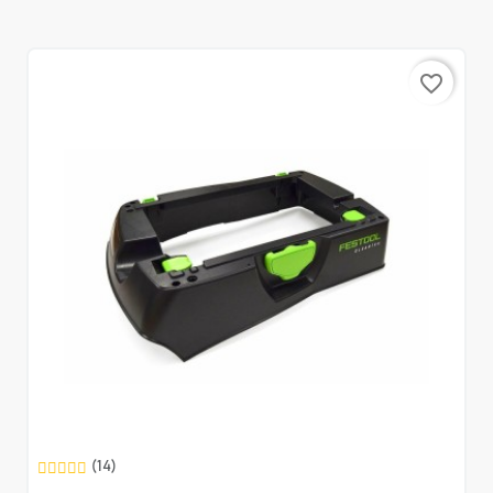
favorite_border
(14)