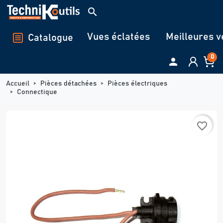
Panneau de gestion des cookies
search
Vues éclatées
Meilleures v
Catalogue
0

Accueil
Pièces détachées
Pièces électriques
Connectique
favorite_border