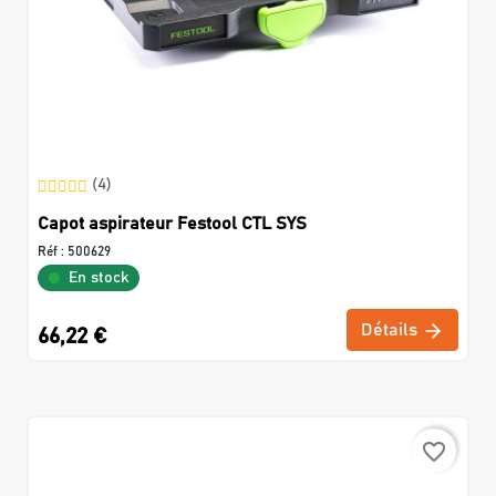
(4)
Capot aspirateur Festool CTL SYS
Réf :
500629
En stock
Détails
66,22 €
favorite_border