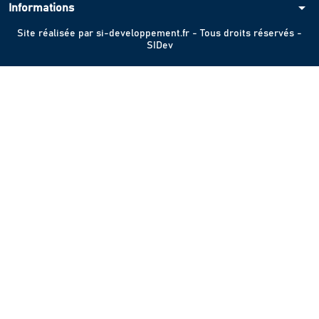
arrow_drop_down
Informations
Site réalisée par
si-developpement.fr
- Tous droits réservés -
SIDev