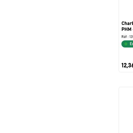
Char
PHM 
Réf :
13
E
12,3