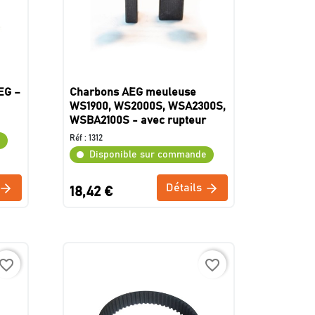
EG –
Charbons AEG meuleuse
WS1900, WS2000S, WSA2300S,
WSBA2100S - avec rupteur
Réf :
1312
e
Disponible sur commande
Détails
18,42 €
avorite_border
favorite_border