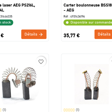
 laser AEG PS216L,
Carter boulonneuse BSS18
4L
- AEG
931446335
Réf :
4931436196
n stock
Disponible sur command
Détails
Détails
 €
35,77 €
favorite_border
f
(1)
(1)