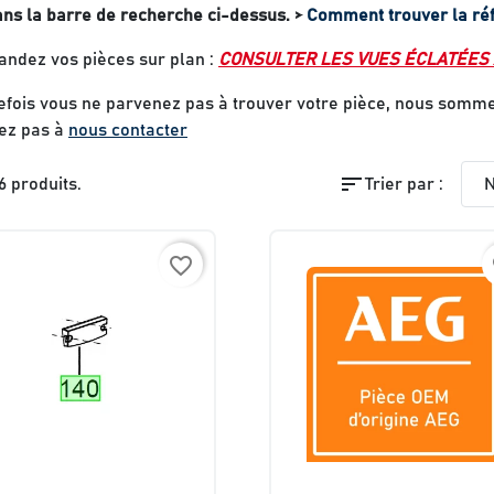
ns la barre de recherche ci-dessus.
>
Comment trouver la réf
dez vos pièces sur plan :
CONSULTER LES VUES ÉCLATÉES
tefois vous ne parvenez pas à trouver votre pièce, nous somme
tez pas à
nous contacter
sort
46 produits.
Trier par :
N
favorite_border
f