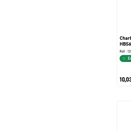
Char
HBS6
Réf :
13
E
10,0