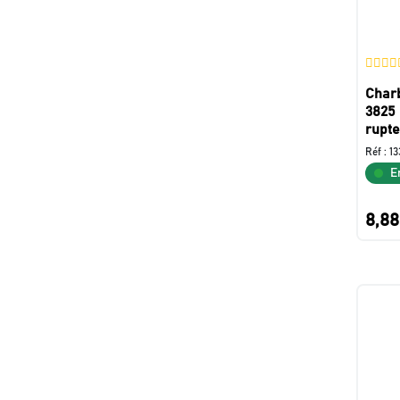
Char
3825 
rupt
Réf :
13
E
8,88