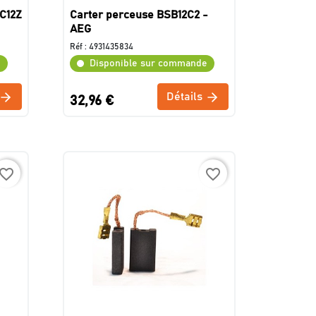
C12Z
Carter perceuse BSB12C2 -
AEG
Réf :
4931435834
e
Disponible sur commande
Détails
32,96 €
avorite_border
favorite_border