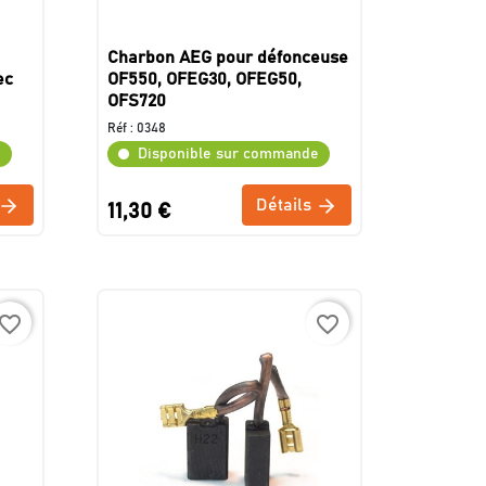
Charbon AEG pour défonceuse
ec
OF550, OFEG30, OFEG50,
OFS720
Réf :
0348
e
Disponible sur commande
Détails
11,30 €
avorite_border
favorite_border