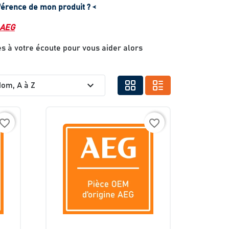
érence de mon produit ? <
 AEG
s à votre écoute pour vous aider alors
expand_more
om, A à Z
avorite_border
favorite_border