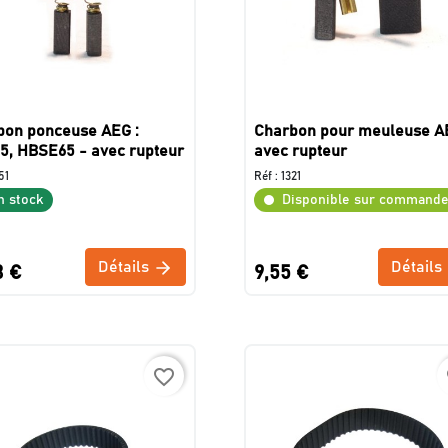
bon ponceuse AEG :
Charbon pour meuleuse A
5, HBSE65 - avec rupteur
avec rupteur
51
Réf :
1321
n stock
Disponible sur command
Détails
Détails
3 €
9,55 €
favorite_border
f