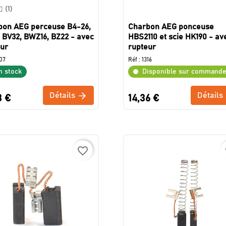
(1)
bon AEG perceuse B4-26,
Charbon AEG ponceuse
 BV32, BWZ16, BZ22 - avec
HBS2110 et scie HK190 - av
eur
rupteur
07
Réf :
1316
n stock
Disponible sur command
Détails
Détails
3 €
14,36 €
favorite_border
f