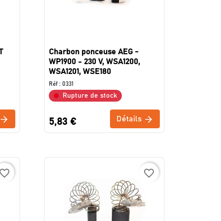
T
Charbon ponceuse AEG -
WP1900 - 230 V, WSA1200,
WSA1201, WSE180
Réf :
0331
Rupture de stock
Détails
5,83 €
avorite_border
favorite_border