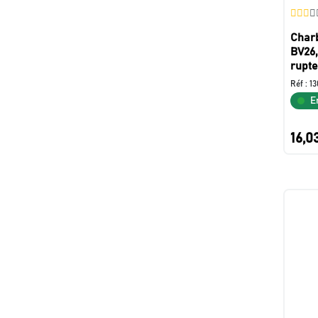
Char
BV26,
rupt
Réf :
13
E
16,0