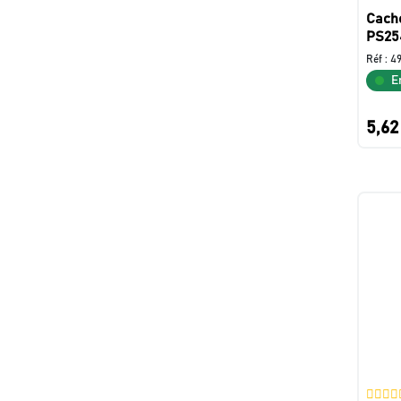
Cache
PS25
Réf :
4
E
5,62