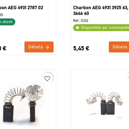
bon AEG 4931 2787 02
Charbon AEG 4931 3925 63,
3646 40
35
Réf :
0332
n stock
Disponible sur command
Détails
Détails
0 €
5,45 €
favorite_border
f