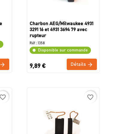
e
Charbon AEG/Milwaukee 4931
3291 16 et 4931 3694 79 avec
rupteur
Réf :
1358
e
Disponible sur commande
Détails
9,89 €
avorite_border
favorite_border