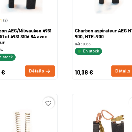
(2)
bon AEG/Milwaukee 4931
Charbon aspirateur AEG N
51 et 4931 3106 84 avec
900, NTE-900
eur
Réf :
0355
36
En stock
n stock
Détails
Détails
 €
10,38 €
favorite_border
f