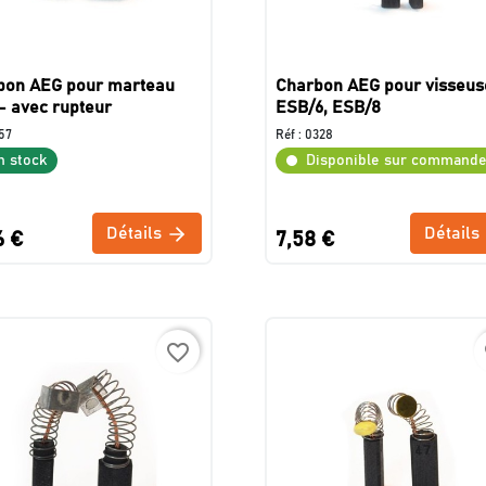
bon AEG pour marteau
Charbon AEG pour visseus
- avec rupteur
ESB/6, ESB/8
57
Réf :
0328
n stock
Disponible sur command
Détails
Détails
6 €
7,58 €
favorite_border
f