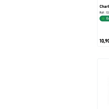
Char
Réf :
13
E
10,9