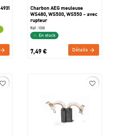
 4931
Charbon AEG meuleuse
WS480, WS500, WS550 - avec
rupteur
Réf :
1310
e
En stock
Détails
7,49 €
avorite_border
favorite_border