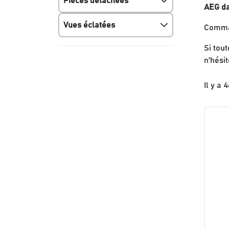
Pièces détachées
AEG da
Vues éclatées
Comman
Si tou
n'hési
Il y a 