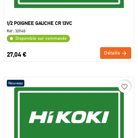
1/2 POIGNEE GAUCHE CR 13VC
Réf :
321140
Disponible sur commande
Détails
27,04 €
Nouveau
favorite_border