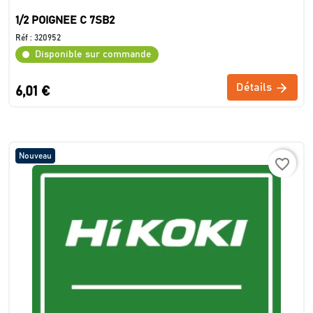
1/2 POIGNEE C 7SB2
Réf :
320952
Disponible sur commande
Détails
6,01 €
Nouveau
favorite_border