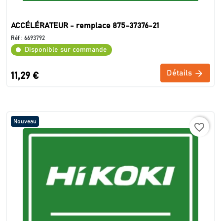
ACCÉLÉRATEUR - remplace 875-37376-21
Réf :
6693792
Disponible sur commande
Détails
11,29 €
Nouveau
favorite_border