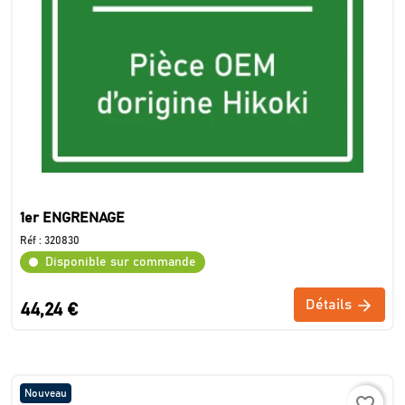
1er ENGRENAGE
Réf :
320830
Disponible sur commande
Détails
44,24 €
Nouveau
favorite_border