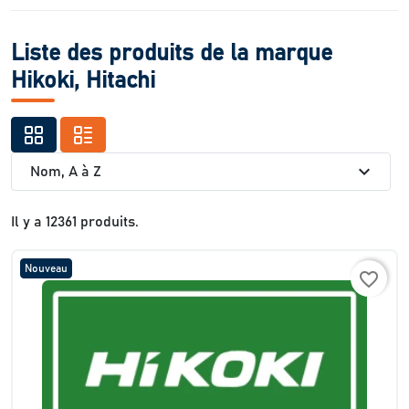
Liste des produits de la marque
Hikoki, Hitachi
expand_more
Nom, A à Z
Il y a 12361 produits.
Nouveau
favorite_border