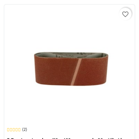
favorite_border
(2)