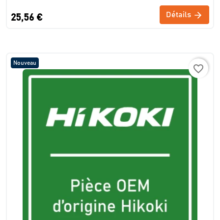
Détails
25,56 €
Nouveau
favorite_border