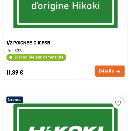
1/2 POIGNEE C 10FSB
Réf :
321393
Disponible sur commande
Détails
11,39 €
Nouveau
favorite_border