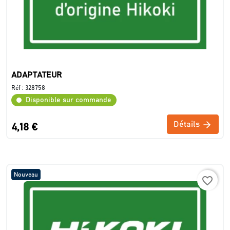
ADAPTATEUR
Réf :
328758
Disponible sur commande
Détails
4,18 €
Nouveau
favorite_border