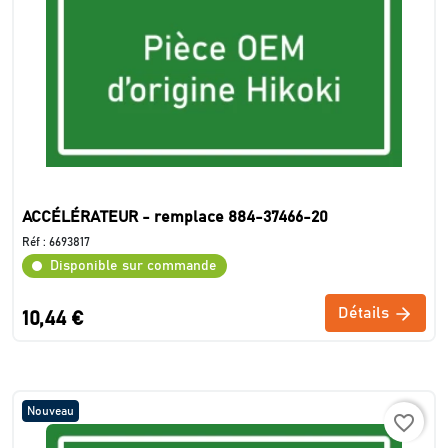
ACCÉLÉRATEUR - remplace 884-37466-20
Réf :
6693817
Disponible sur commande
Détails
10,44 €
Nouveau
favorite_border