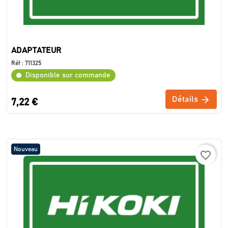
ADAPTATEUR
Réf :
711325
Disponible sur commande
Détails
7,22 €
Nouveau
favorite_border