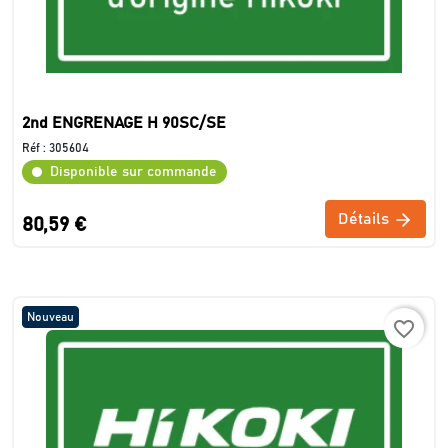
2nd ENGRENAGE H 90SC/SE
Réf :
305604
Disponible sur commande
Détails
80,59 €
Nouveau
favorite_border