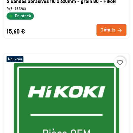
5 Bandes abrasives 110 x 620mm - grain 80 - Hikoki
Réf :
753283
En stock
Détails
15,60 €
Nouveau
favorite_border