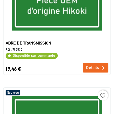
ABRE DE TRANSMISSION
Réf :
790530
Disponible sur commande
Détails
19,46 €
Nouveau
favorite_border