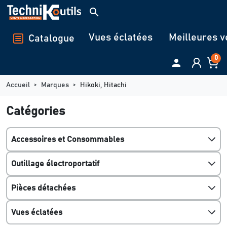
Panneau de gestion des cookies
search
Vues éclatées
Meilleures v
Catalogue
0

Accueil
Marques
Hikoki, Hitachi
Catégories
Accessoires et Consommables
Outillage électroportatif
Pièces détachées
Vues éclatées