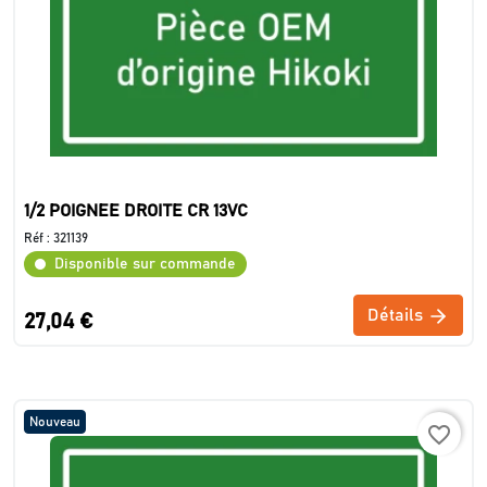
1/2 POIGNEE DROITE CR 13VC
Réf :
321139
Disponible sur commande
Détails
27,04 €
Nouveau
favorite_border