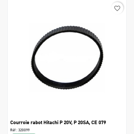
favorite_border
Courroie rabot Hitachi P 20V, P 20SA, CE 079
Réf :
320099