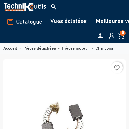
Panneau de gestion des cookies
search
Vues éclatées
Meilleures v
Catalogue
0

Accueil
Pièces détachées
Pièces moteur
Charbons
favorite_border