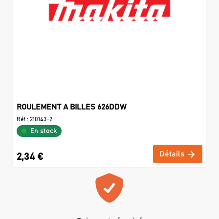
ROULEMENT A BILLES 626DDW
Réf :
210143-2
En stock
Détails
2,34 €