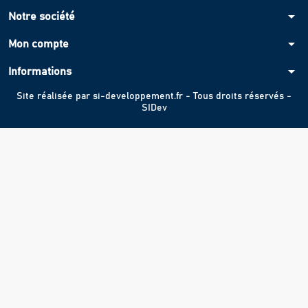
arrow_drop_down
Notre société
arrow_drop_down
Mon compte
arrow_drop_down
Informations
Site réalisée par
si-developpement.fr
- Tous droits réservés -
SIDev