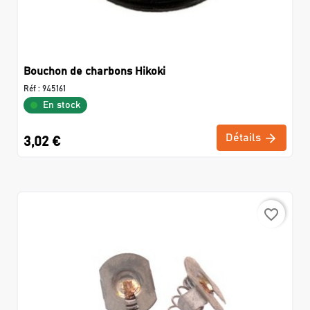
Bouchon de charbons Hikoki
Réf :
945161
En stock
Détails
3,02 €
favorite_border