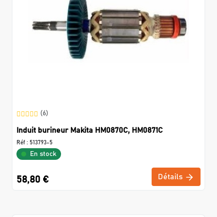
(6)
Induit burineur Makita HM0870C, HM0871C
Réf :
513793-5
En stock
Détails
58,80 €