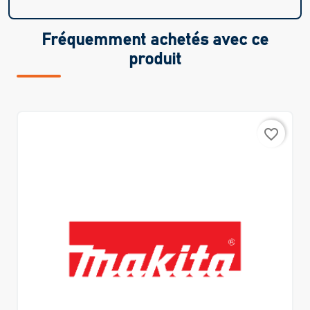
Fréquemment achetés avec ce
produit
favorite_border