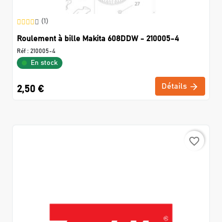
(1)
Roulement à bille Makita 608DDW - 210005-4
Réf :
210005-4
En stock
Détails
2,50 €
favorite_border