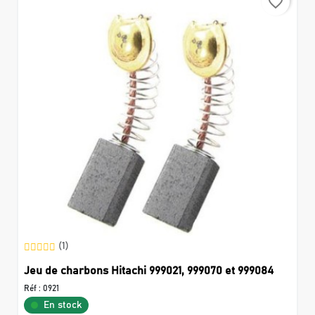
favorite_border
(1)
Jeu de charbons Hitachi 999021, 999070 et 999084
Réf :
0921
En stock