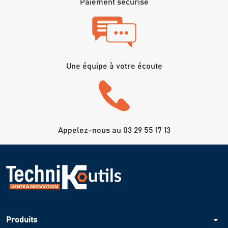
Paiement sécurisé
Une équipe à votre écoute
Appelez-nous au 03 29 55 17 13
arrow_drop_down
Produits