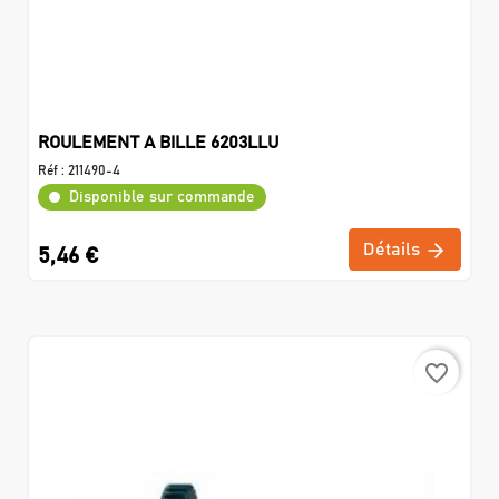
ROULEMENT A BILLE 6203LLU
Réf :
211490-4
Disponible sur commande
Détails
5,46 €
favorite_border