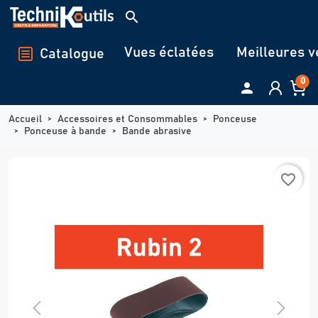
Panneau de gestion des cookies
search
Vues éclatées
Meilleures v
Catalogue
0

Accueil
Accessoires et Consommables
Ponceuse
Ponceuse à bande
Bande abrasive
favorite_border
Previous
Next