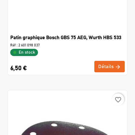
Patin graphique Bosch GBS 75 AEG, Wurth HBS 533
Réf :
2 601 098 037
En stock
Détails
6,50 €
favorite_border