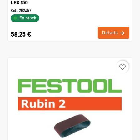
LEX 150
Réf :
202458
En stock
Détails
58,25 €
favorite_border