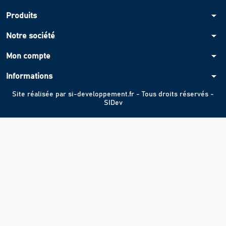
arrow_drop_down
Produits
arrow_drop_down
Notre société
arrow_drop_down
Mon compte
arrow_drop_down
Informations
Site réalisée par
si-developpement.fr
- Tous droits réservés -
SIDev