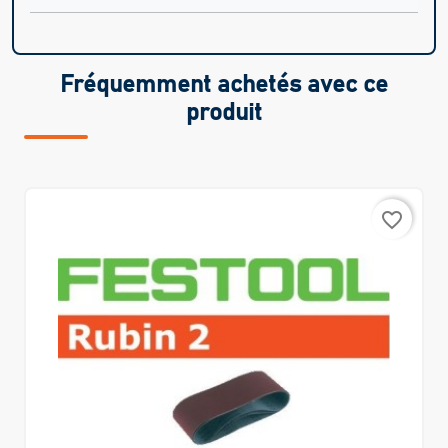
Fréquemment achetés avec ce
produit
favorite_border