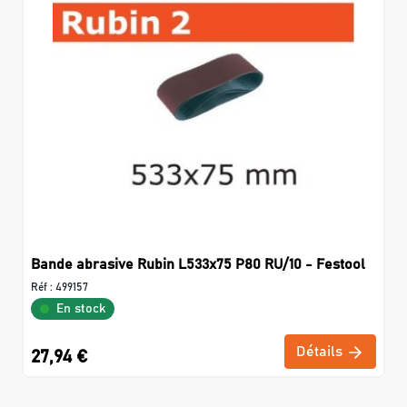
Bande abrasive Rubin L533x75 P80 RU/10 - Festool
Réf :
499157
En stock
Détails
27,94 €