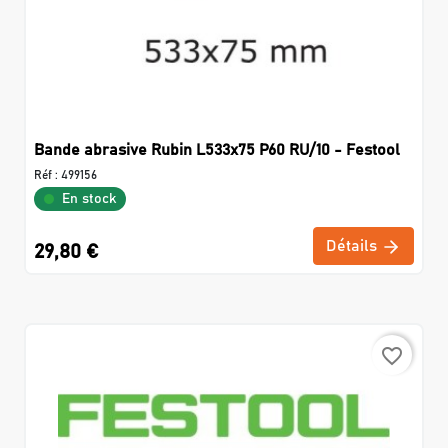
Bande abrasive Rubin L533x75 P60 RU/10 - Festool
Réf :
499156
En stock
Détails
29,80 €
favorite_border