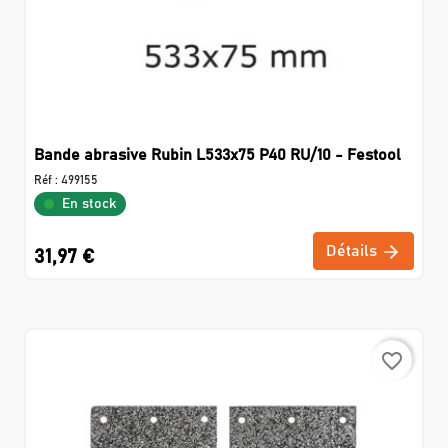
Bande abrasive Rubin L533x75 P40 RU/10 - Festool
Réf :
499155
En stock
Détails
31,97 €
favorite_border