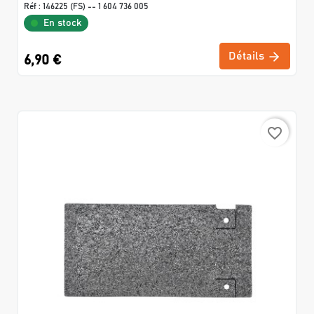
Réf :
146225 (FS) -- 1 604 736 005
En stock
Détails
6,90 €
favorite_border