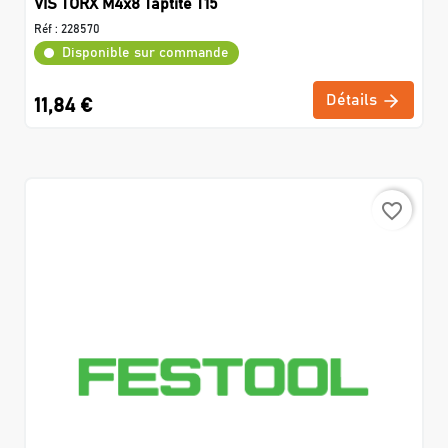
VIS TORX M4x8 Taptite T15
Réf :
228570
Disponible sur commande
Détails
11,84 €
favorite_border