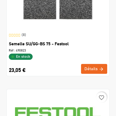
(8)
Semelle SU/GG-BS 75 - Festool
Réf :
490823
En stock
Détails
23,05 €
favorite_border