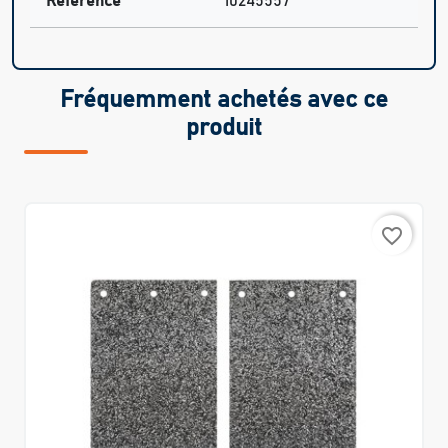
Référence
10245557
Fréquemment achetés avec ce
produit
favorite_border