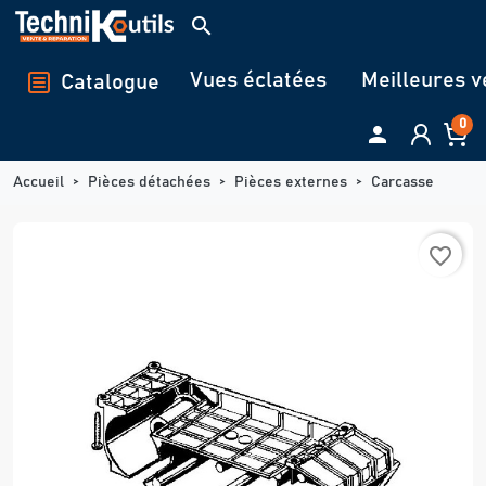
Panneau de gestion des cookies
search
Vues éclatées
Meilleures v
Catalogue
0

Accueil
Pièces détachées
Pièces externes
Carcasse
favorite_border