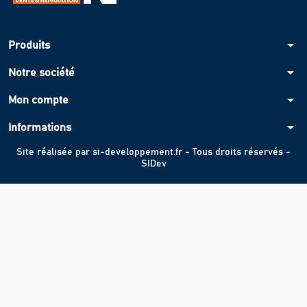
arrow_drop_down
Produits
arrow_drop_down
Notre société
arrow_drop_down
Mon compte
arrow_drop_down
Informations
Site réalisée par
si-developpement.fr
- Tous droits réservés -
SIDev