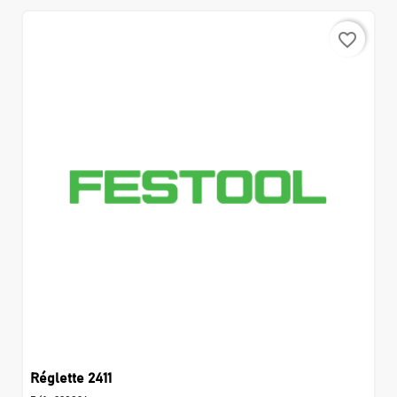
favorite_border
Réglette 2411