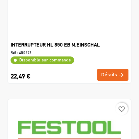
INTERRUPTEUR HL 850 EB M.EINSCHAL
Réf :
450576
Disponible sur commande
Détails
22,49 €
favorite_border