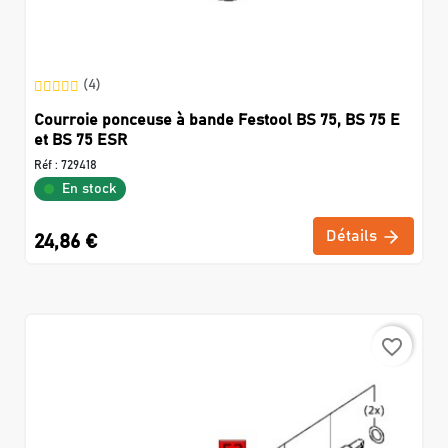
(4)
Courroie ponceuse à bande Festool BS 75, BS 75 E
et BS 75 ESR
Réf :
729418
En stock
Détails
24,86 €
favorite_border