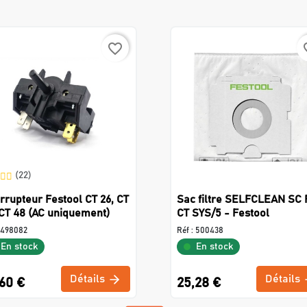
favorite_border
favo
(22)
errupteur Festool CT 26, CT
Sac filtre SELFCLEAN SC 
 CT 48 (AC uniquement)
CT SYS/5 - Festool
498082
Réf :
500438
En stock
En stock
Détails
Détails
,60 €
25,28 €