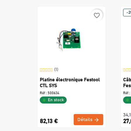
-2
favorite_border
(1)
Platine électronique Festool
Câb
CTL SYS
Fes
Réf :
500634
Réf :
En stock
34,
Détails
82,13 €
27,