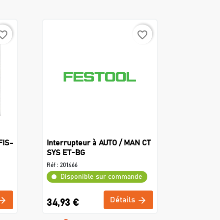
rite_border
favorite_border
FIS-
Interrupteur à AUTO / MAN CT
SYS ET-BG
Réf :
201466
Disponible sur commande
Détails
34,93 €