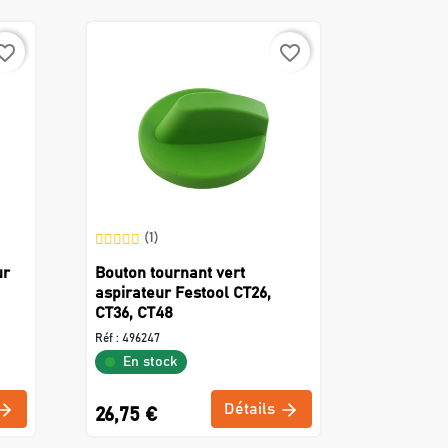
rite_border
favorite_border
(1)
ur
Bouton tournant vert
aspirateur Festool CT26,
CT36, CT48
Réf :
496247
En stock
Détails
26,75 €