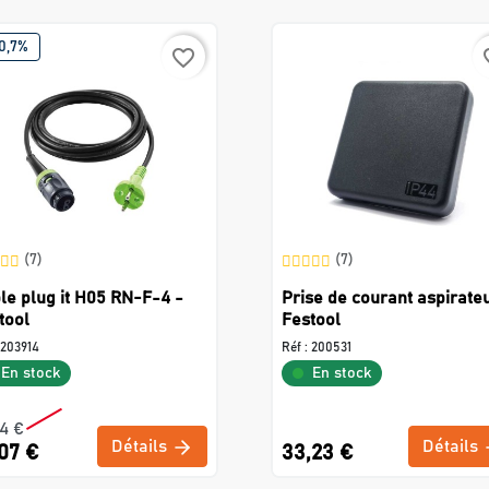
0,7%
favorite_border
favo
(7)
(7)
le plug it H05 RN-F-4 -
Prise de courant aspirate
tool
Festool
203914
Réf :
200531
En stock
En stock
14 €
Détails
Détails
07 €
33,23 €