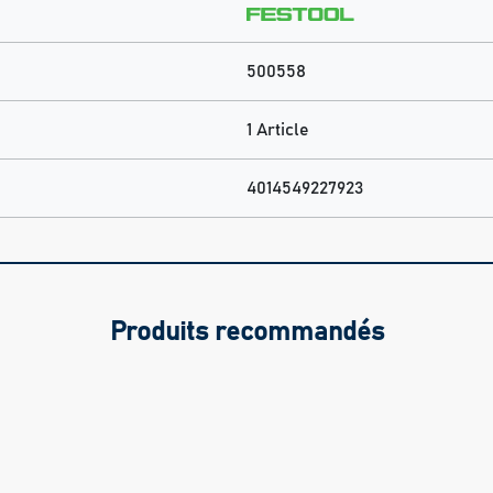
500558
1 Article
4014549227923
Produits recommandés