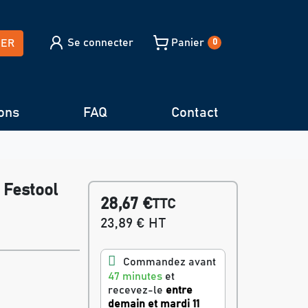
Se connecter
Panier
HER
0
ons
FAQ
Contact
 Festool
28,67 €
TTC
23,89 € HT
Commandez avant
47 minutes
et
recevez-le
entre
demain et mardi 11