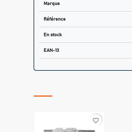
Marque
Référence
En stock
EAN-13
favorite_border