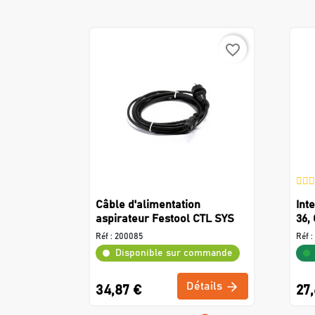
favorite_border
Câble d'alimentation
Int
aspirateur Festool CTL SYS
36,
Réf :
200085
Réf :
Disponible sur commande
Détails
34,87 €
27