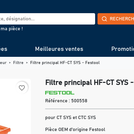
RECHERC
 ma pièce !
ées
Meilleures ventes
Promoti
teur
Filtre
Filtre principal HF-CT SYS - Festool
Filtre principal HF-CT SYS -
favorite_border
Référence :
500558
pour CT SYS et CTC SYS
Pièce OEM d'origine Festool