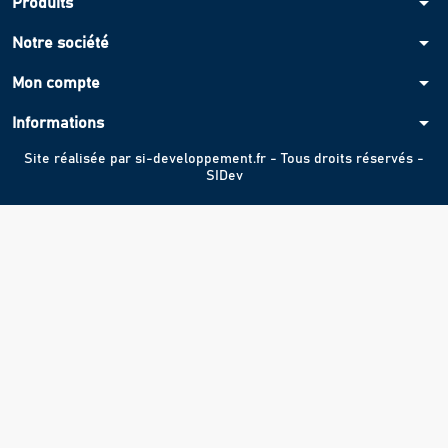
arrow_drop_down
Produits
arrow_drop_down
Notre société
arrow_drop_down
Mon compte
arrow_drop_down
Informations
Site réalisée par
si-developpement.fr
- Tous droits réservés -
SIDev