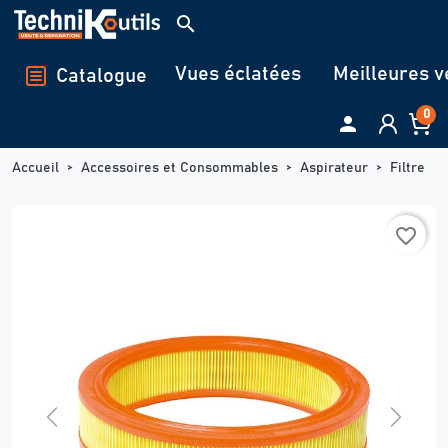
Panneau de gestion des cookies
search
Vues éclatées
Meilleures v
Catalogue
0

Accueil
Accessoires et Consommables
Aspirateur
Filtre
favorite_border
Previous
Next