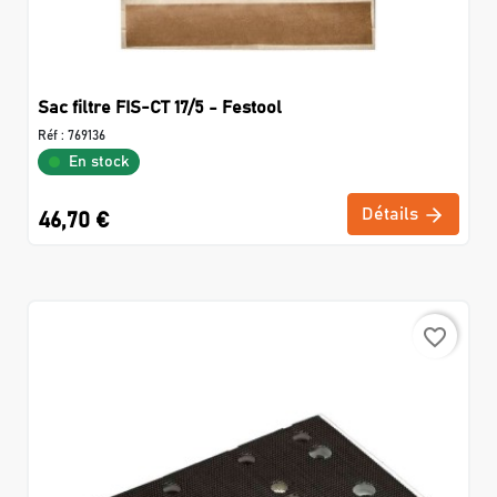
Sac filtre FIS-CT 17/5 - Festool
Réf :
769136
En stock
Détails
46,70 €
favorite_border