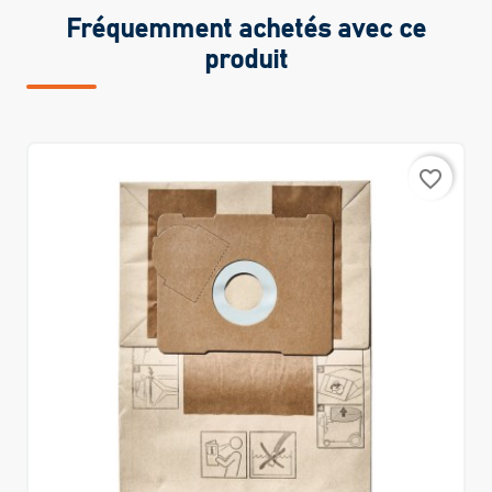
Fréquemment achetés avec ce
produit
favorite_border