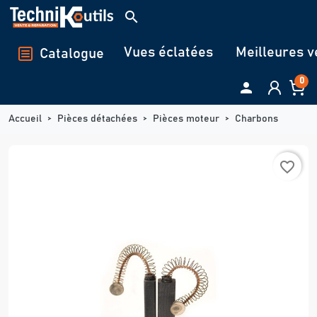
Panneau de gestion des cookies
search
Vues éclatées
Meilleures v
Catalogue
0

Accueil
Pièces détachées
Pièces moteur
Charbons
favorite_border