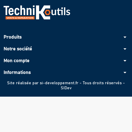
arrow_drop_down
Produits
arrow_drop_down
Notre société
arrow_drop_down
Mon compte
arrow_drop_down
Informations
Site réalisée par
si-developpement.fr
- Tous droits réservés -
SIDev