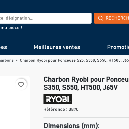
RECHERC
 ma pièce !
ées
Meilleures ventes
Promoti
harbons
Charbon Ryobi pour Ponceuse S25, S350, S550, HT500, J6
Charbon Ryobi pour Ponceu
favorite_border
S350, S550, HT500, J65V
Référence :
0870
Dimensions (mm):