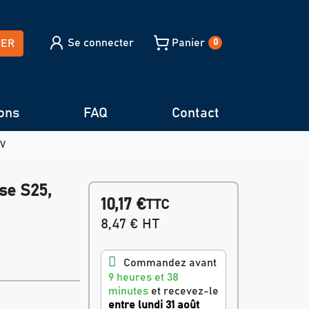
Se connecter
Panier
HER
0
ons
FAQ
Contact
5V
se S25,
10,17 €
TTC
8,47 € HT
Commandez avant
9 heures et 38
minutes
et recevez-le
entre lundi 31 août