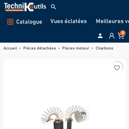
Panneau de gestion des cookies
search
Vues éclatées
Meilleures v
Catalogue
0

Accueil
Pièces détachées
Pièces moteur
Charbons
favorite_border