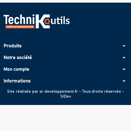
arrow_drop_down
Produits
arrow_drop_down
Notre société
arrow_drop_down
Mon compte
arrow_drop_down
Informations
Site réalisée par
si-developpement.fr
- Tous droits réservés -
SIDev