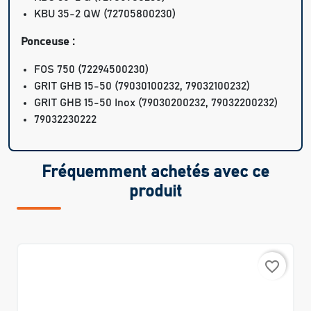
KBU 35-2 QW (72705800230)
Ponceuse :
FOS 750 (72294500230)
GRIT GHB 15-50 (79030100232, 79032100232)
GRIT GHB 15-50 Inox (79030200232, 79032200232)
79032230222
Fréquemment achetés avec ce
produit
favorite_border