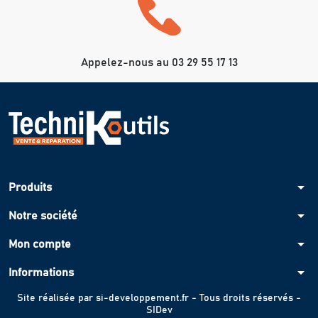
Appelez-nous au 03 29 55 17 13
arrow_drop_down
Produits
arrow_drop_down
Notre société
arrow_drop_down
Mon compte
arrow_drop_down
Informations
Site réalisée par
si-developpement.fr
- Tous droits réservés -
SIDev