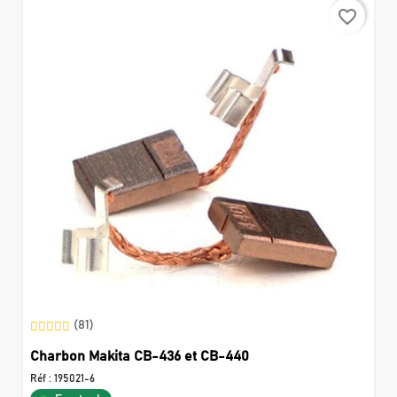
favorite_border
(81)
Charbon Makita CB-436 et CB-440
Réf :
195021-6