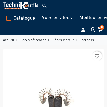
Panneau de gestion des cookies
search
Vues éclatées
Meilleures v
Catalogue
0

Accueil
Pièces détachées
Pièces moteur
Charbons
favorite_border