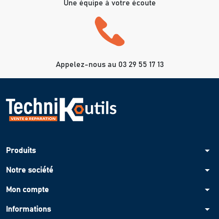
Une équipe à votre écoute
Appelez-nous au 03 29 55 17 13
arrow_drop_down
Produits
arrow_drop_down
Notre société
arrow_drop_down
Mon compte
arrow_drop_down
Informations