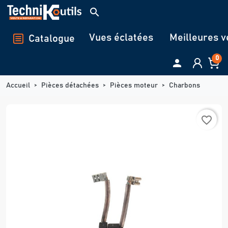
Panneau de gestion des cookies
search
Vues éclatées
Meilleures v
Catalogue
0

Accueil
Pièces détachées
Pièces moteur
Charbons
favorite_border