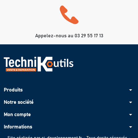
Appelez-nous au 03 29 55 17 13
arrow_drop_down
Produits
arrow_drop_down
Notre société
arrow_drop_down
Mon compte
arrow_drop_down
Informations