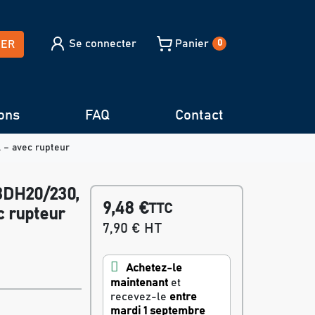
Se connecter
Panier
HER
0
ons
FAQ
Contact
 – avec rupteur
BDH20/230,
9,48 €
TTC
c rupteur
7,90 € HT
Achetez-le
maintenant
et
recevez-le
entre
mardi 1 septembre