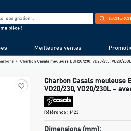
RECHERC
 ma pièce !
ées
Meilleures ventes
Promoti
harbons
Charbon Casals meuleuse BDH20/230, VD20/230, VD20/230L
Charbon Casals meuleuse 
favorite_border
VD20/230, VD20/230L – ave
Référence :
1423
Dimensions (mm):