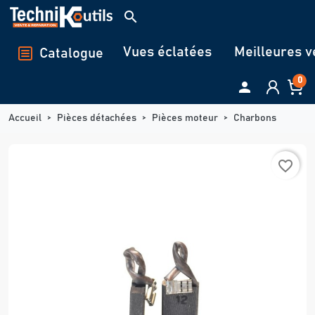
Panneau de gestion des cookies
search
Vues éclatées
Meilleures v
Catalogue
0

Accueil
Pièces détachées
Pièces moteur
Charbons
favorite_border