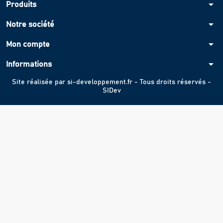
arrow_drop_down
Produits
arrow_drop_down
Notre société
arrow_drop_down
Mon compte
arrow_drop_down
Informations
Site réalisée par
si-developpement.fr
- Tous droits réservés -
SIDev