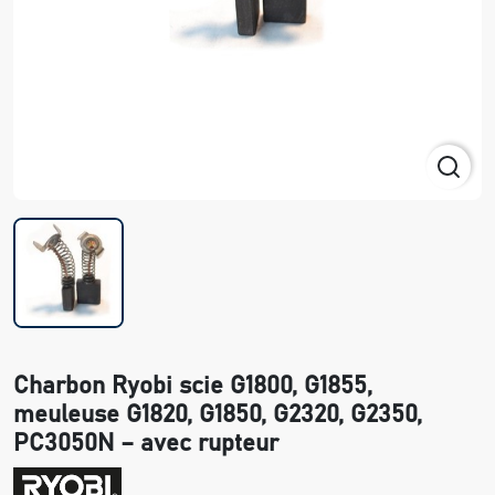
Charbon Ryobi scie G1800, G1855,
meuleuse G1820, G1850, G2320, G2350,
PC3050N – avec rupteur