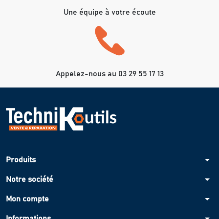
Une équipe à votre écoute
Appelez-nous au 03 29 55 17 13
arrow_drop_down
Produits
arrow_drop_down
Notre société
arrow_drop_down
Mon compte
arrow_drop_down
Informations