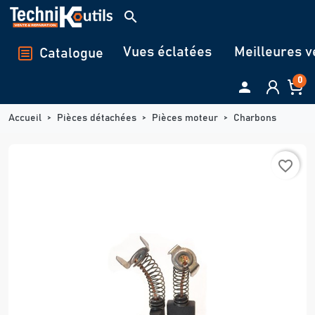
Panneau de gestion des cookies
search
Vues éclatées
Meilleures v
Catalogue
0

Accueil
Pièces détachées
Pièces moteur
Charbons
favorite_border