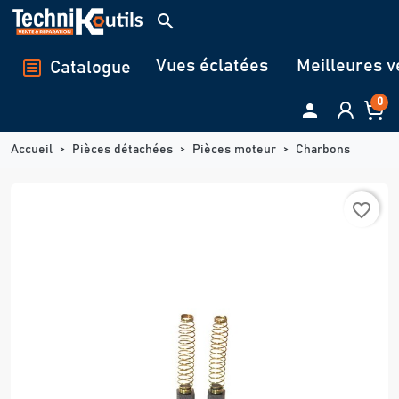
Panneau de gestion des cookies
search
Vues éclatées
Meilleures v
Catalogue
0

Accueil
Pièces détachées
Pièces moteur
Charbons
favorite_border