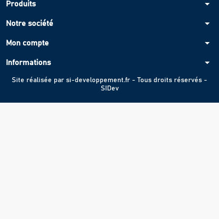
arrow_drop_down
Produits
arrow_drop_down
Notre société
arrow_drop_down
Mon compte
arrow_drop_down
Informations
Site réalisée par
si-developpement.fr
- Tous droits réservés -
SIDev