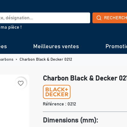
RECHERC
 ma pièce !
ées
Meilleures ventes
Promoti
harbons
Charbon Black & Decker 0212
Charbon Black & Decker 02
favorite_border
Référence :
0212
Dimensions (mm):