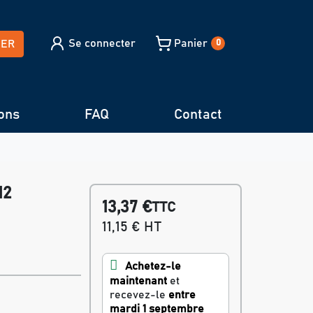
Se connecter
Panier
HER
0
ons
FAQ
Contact
12
13,37 €
TTC
11,15 € HT
Achetez-le
maintenant
et
recevez-le
entre
mardi 1 septembre