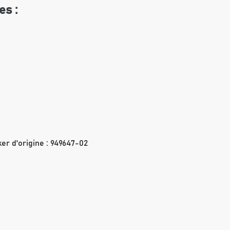
es :
er d'origine :
949647-02