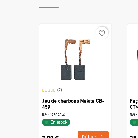
favorite_border
(7)
Jeu de charbons Makita CB-
Faç
459
CTM
Réf :
195026-6
Réf :
En stock
Détails