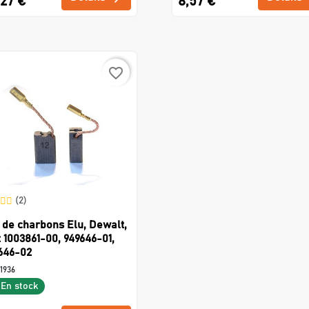
,27 €
8,57 €
favorite_border
(2)
 de charbons Elu, Dewalt,
t 1003861-00, 949646-01,
646-02
1936
En stock