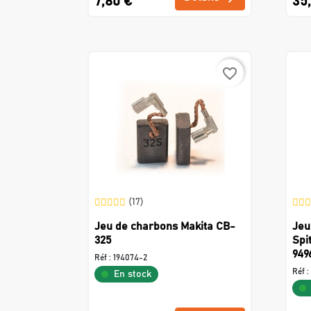
7,80 €
35
favorite_border
(17)
Jeu de charbons Makita CB-
Jeu
325
Spi
949
Réf :
194074-2
Réf :
En stock