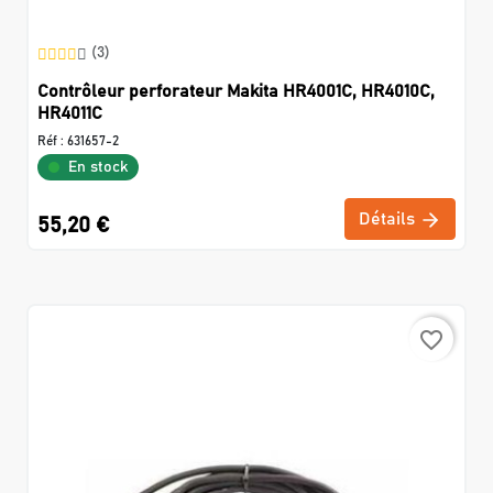
(3)
Contrôleur perforateur Makita HR4001C, HR4010C,
HR4011C
Réf :
631657-2
En stock
Détails
55,20 €
favorite_border