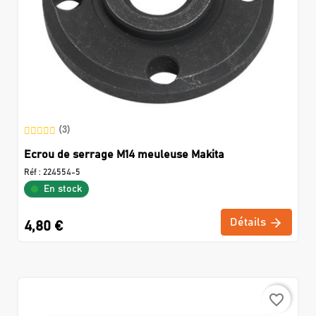
(3)
Ecrou de serrage M14 meuleuse Makita
Réf :
224554-5
En stock
Détails
4,80 €
favorite_border