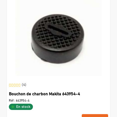
(4)
Bouchon de charbon Makita 643954-4
Réf :
643954-4
En stock