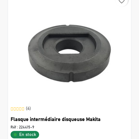
favorite_border
(6)
Flasque intermédiaire disqueuse Makita
Réf :
224415-9
En stock