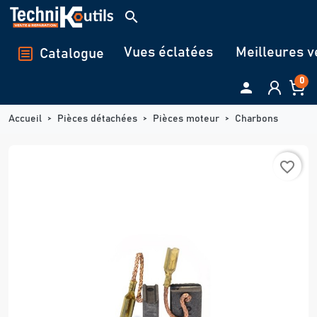
Panneau de gestion des cookies
search
Vues éclatées
Meilleures v
Catalogue
0

Accueil
Pièces détachées
Pièces moteur
Charbons
favorite_border