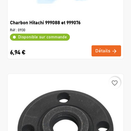
Charbon Hitachi 999088 et 999076
Réf :
0930
Disponible sur commande
Détails
6,94 €
favorite_border