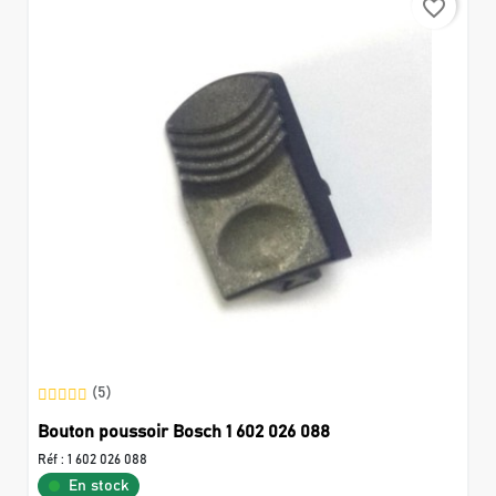
favorite_border
(5)
Bouton poussoir Bosch 1 602 026 088
Réf :
1 602 026 088
En stock