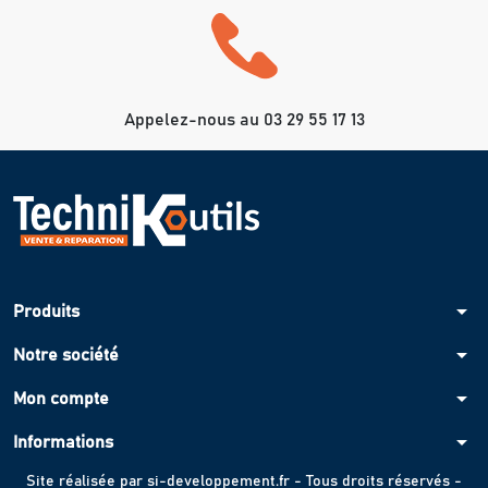
Appelez-nous au 03 29 55 17 13
arrow_drop_down
Produits
arrow_drop_down
Notre société
arrow_drop_down
Mon compte
arrow_drop_down
Informations
Site réalisée par
si-developpement.fr
- Tous droits réservés -