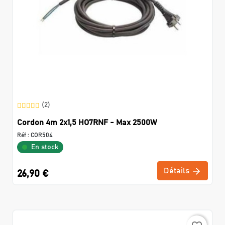
(2)
Cordon 4m 2x1,5 HO7RNF - Max 2500W
Réf :
COR504
En stock
Détails
26,90 €