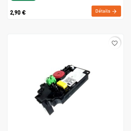
Détails
2,90 €
favorite_border