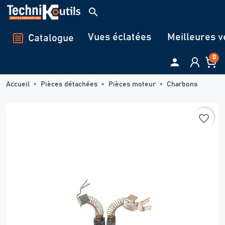
Panneau de gestion des cookies
search
Vues éclatées
Meilleures v
Catalogue
0

Accueil
Pièces détachées
Pièces moteur
Charbons
favorite_border