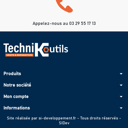
Appelez-nous au 03 29 55 17 13
arrow_drop_down
Produits
arrow_drop_down
Notre société
arrow_drop_down
Mon compte
arrow_drop_down
Informations
Site réalisée par
si-developpement.fr
- Tous droits réservés -
SIDev