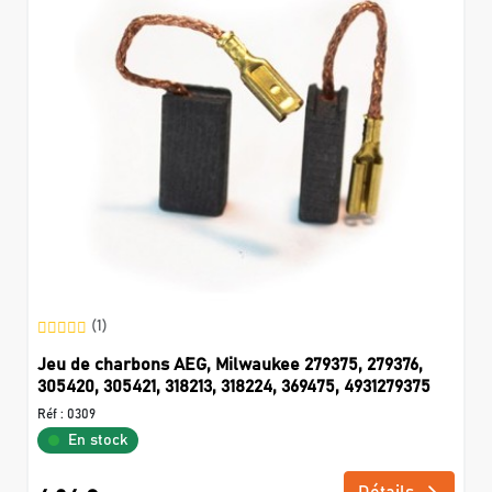
(1)
Jeu de charbons AEG, Milwaukee 279375, 279376,
305420, 305421, 318213, 318224, 369475, 4931279375
Réf :
0309
En stock