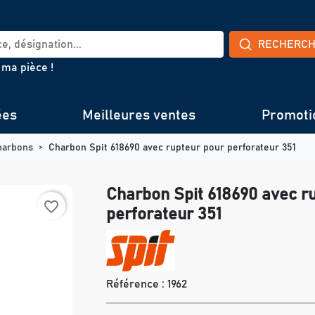
RECHERC
 ma pièce !
ées
Meilleures ventes
Promoti
harbons
Charbon Spit 618690 avec rupteur pour perforateur 351
Charbon Spit 618690 avec r
favorite_border
perforateur 351
Référence :
1962