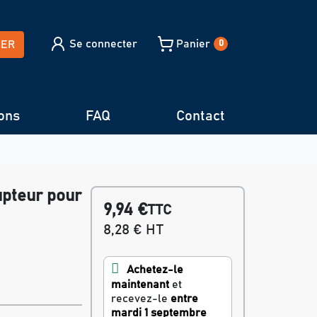
Se connecter
Panier
HER
0
ons
FAQ
Contact
upteur pour
9,94 €
TTC
8,28 € HT
Achetez-le
maintenant
et
recevez-le
entre
mardi 1 septembre