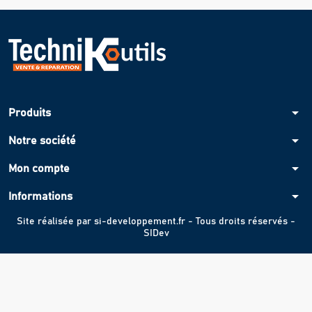
arrow_drop_down
Produits
arrow_drop_down
Notre société
arrow_drop_down
Mon compte
arrow_drop_down
Informations
Site réalisée par
si-developpement.fr
- Tous droits réservés -
SIDev