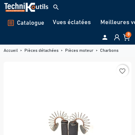
Panneau de gestion des cookies
search
Vues éclatées
Meilleures v
Catalogue
0

Accueil
Pièces détachées
Pièces moteur
Charbons
favorite_border