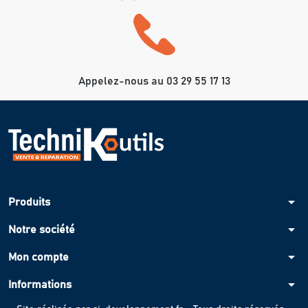
Appelez-nous au 03 29 55 17 13
arrow_drop_down
Produits
arrow_drop_down
Notre société
arrow_drop_down
Mon compte
arrow_drop_down
Informations