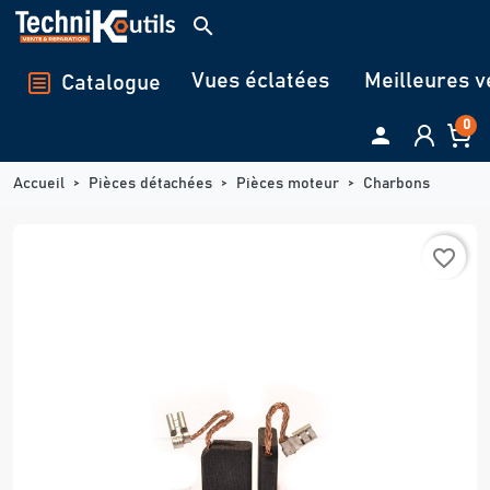
Panneau de gestion des cookies
search
Vues éclatées
Meilleures v
Catalogue
0

Accueil
Pièces détachées
Pièces moteur
Charbons
favorite_border