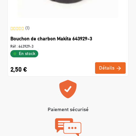
(1)
Bouchon de charbon Makita 643929-3
Réf :
643929-3
En stock
Détails
2,50 €
Paiement sécurisé