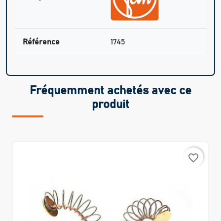
Référence
1745
Fréquemment achetés avec ce
produit
favorite_border