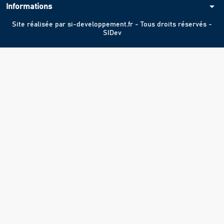
arrow_drop_down
Informations
Site réalisée par
si-developpement.fr
- Tous droits réservés -
SIDev