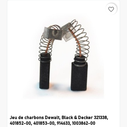
favorite_border
Jeu de charbons Dewalt, Black & Decker 321338,
401852-00, 401853-00, 914633, 1003862-00