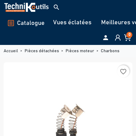
Panneau de gestion des cookies
search
Vues éclatées
Meilleures v
Catalogue
0

Accueil
Pièces détachées
Pièces moteur
Charbons
favorite_border