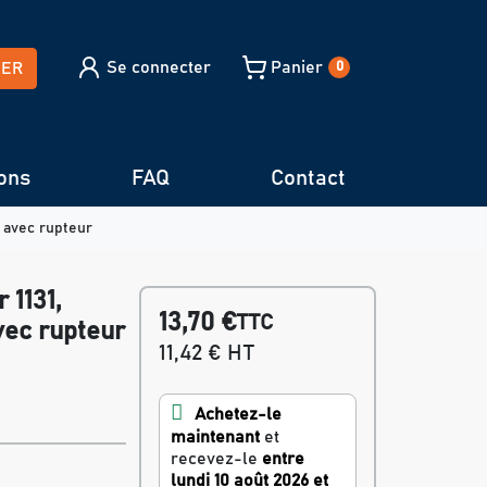
Se connecter
Panier
HER
0
ons
FAQ
Contact
- avec rupteur
 1131,
13,70 €
TTC
vec rupteur
11,42 € HT
Achetez-le
maintenant
et
recevez-le
entre
lundi 10 août 2026 et