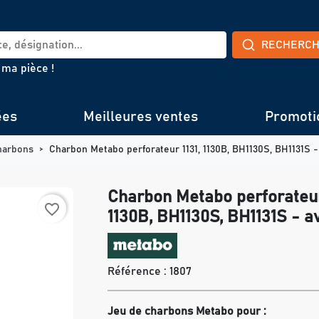
RECHERC
 ma pièce !
ées
Meilleures ventes
Promoti
harbons
Charbon Metabo perforateur 1131, 1130B, BH1130S, BH1131S 
Charbon Metabo perforateur
favorite_border
1130B, BH1130S, BH1131S - a
Référence :
1807
Jeu de charbons Metabo pour :