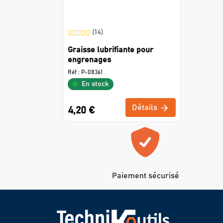
(14)
Graisse lubrifiante pour
engrenages
Réf :
P-08361
En stock
Détails
4,20 €
Paiement sécurisé