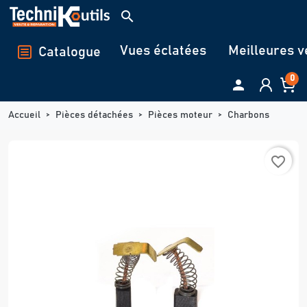
Panneau de gestion des cookies
search
Vues éclatées
Meilleures v
Catalogue
0

Accueil
Pièces détachées
Pièces moteur
Charbons
favorite_border