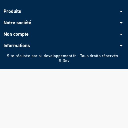
arrow_drop_down
Produits
arrow_drop_down
Notre société
arrow_drop_down
Mon compte
arrow_drop_down
Informations
Site réalisée par
si-developpement.fr
- Tous droits réservés -
SIDev