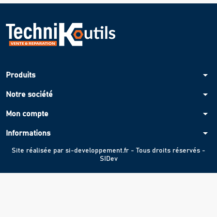
arrow_drop_down
Produits
arrow_drop_down
Notre société
arrow_drop_down
Mon compte
arrow_drop_down
Informations
Site réalisée par
si-developpement.fr
- Tous droits réservés -
SIDev