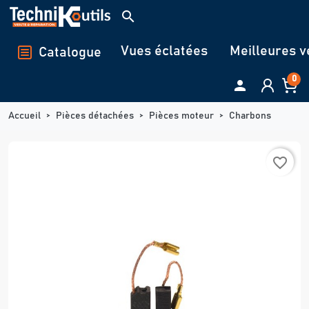
Panneau de gestion des cookies
search
Vues éclatées
Meilleures v
Catalogue
0

Accueil
Pièces détachées
Pièces moteur
Charbons
favorite_border