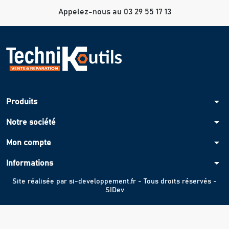
Appelez-nous au 03 29 55 17 13
arrow_drop_down
Produits
arrow_drop_down
Notre société
arrow_drop_down
Mon compte
arrow_drop_down
Informations
Site réalisée par
si-developpement.fr
- Tous droits réservés -
SIDev