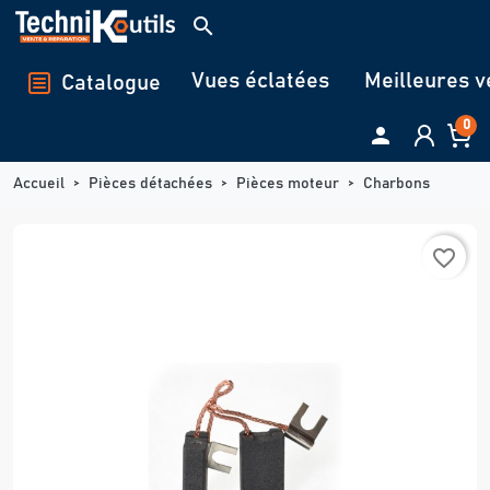
Panneau de gestion des cookies
search
Vues éclatées
Meilleures v
Catalogue
0

Accueil
Pièces détachées
Pièces moteur
Charbons
favorite_border