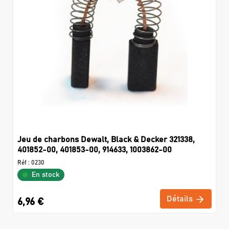
Jeu de charbons Dewalt, Black & Decker 321338,
401852-00, 401853-00, 914633, 1003862-00
Réf :
0230
En stock
Détails
6,96 €