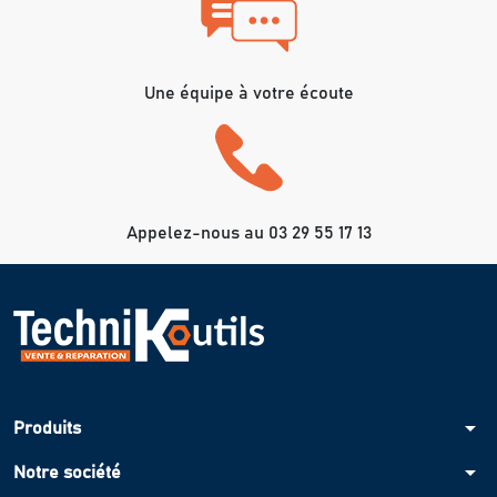
Une équipe à votre écoute
Appelez-nous au 03 29 55 17 13
arrow_drop_down
Produits
arrow_drop_down
Notre société