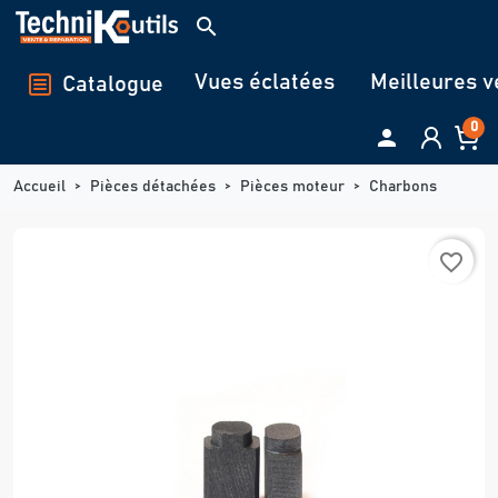
Panneau de gestion des cookies
search
Vues éclatées
Meilleures v
Catalogue
0

Accueil
Pièces détachées
Pièces moteur
Charbons
favorite_border