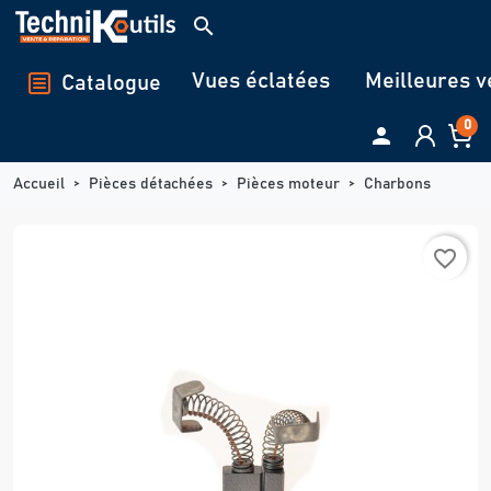
Panneau de gestion des cookies
search
Vues éclatées
Meilleures v
Catalogue
0

Accueil
Pièces détachées
Pièces moteur
Charbons
favorite_border