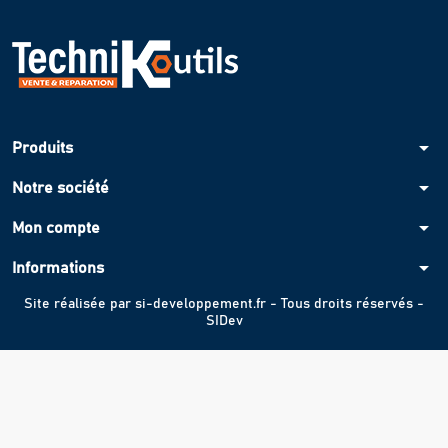
arrow_drop_down
Produits
arrow_drop_down
Notre société
arrow_drop_down
Mon compte
arrow_drop_down
Informations
Site réalisée par
si-developpement.fr
- Tous droits réservés -
SIDev