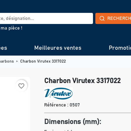
RECHERC
 ma pièce !
ées
Meilleures ventes
Promoti
harbons
Charbon Virutex 3317022
Charbon Virutex 3317022
favorite_border
Référence :
0507
Dimensions (mm):