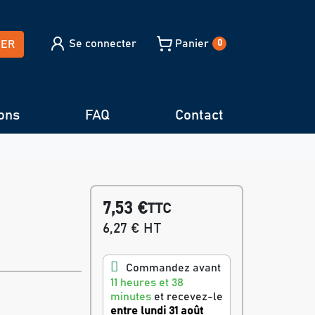
Se connecter
Panier
HER
0
ons
FAQ
Contact
7,53 €
TTC
6,27 € HT
Commandez avant
11 heures et 38
minutes
et recevez-le
entre lundi 31 août