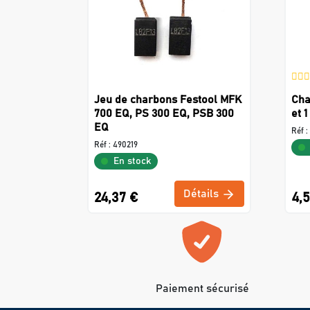
Jeu de charbons Festool MFK
Cha
700 EQ, PS 300 EQ, PSB 300
et 1
EQ
Réf :
Réf :
490219
En stock
Détails
24,37 €
4,
Paiement sécurisé