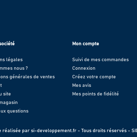
société
Mon compte
ns légales
Suivi de mes commandes
ommes nous ?
Connexion
ions générales de ventes
Créez votre compte
t
Mes avis
u site
Mes points de fidélité
 magasin
aux questions
e réalisée par
si-developpement.fr
- Tous droits réservés - S