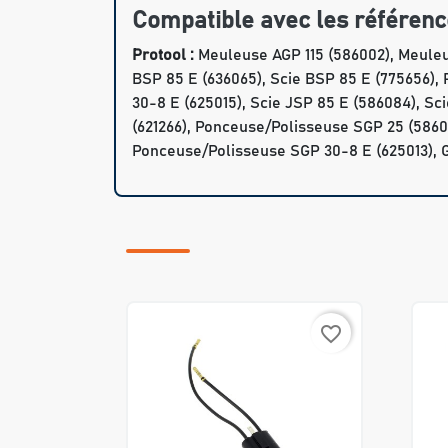
Compatible avec les référenc
Protool :
Meuleuse AGP 115 (586002), Meuleus
BSP 85 E (636065), Scie BSP 85 E (775656)
30-8 E (625015), Scie JSP 85 E (586084), S
(621266), Ponceuse/Polisseuse SGP 25 (5860
Ponceuse/Polisseuse SGP 30-8 E (625013), 
favorite_border