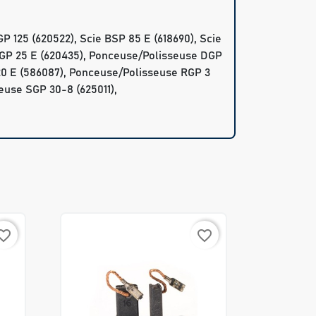
 125 (620522), Scie BSP 85 E (618690), Scie
DGP 25 E (620435), Ponceuse/Polisseuse DGP
 20 E (586087), Ponceuse/Polisseuse RGP 3
euse SGP 30-8 (625011),
rite_border
favorite_border