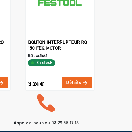
RO
BOUTON INTERRUPTEUR RO
150 FEQ MOTOR
Réf :
465465
En stock
Détails
3,24 €
Appelez-nous au 03 29 55 17 13