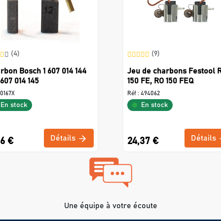
(4)
(9)
rbon Bosch 1 607 014 144
Jeu de charbons Festool 
 607 014 145
150 FE, RO 150 FEQ
0167X
Réf :
494062
En stock
En stock
Détails
Détails
56 €
24,37 €
Une équipe à votre écoute