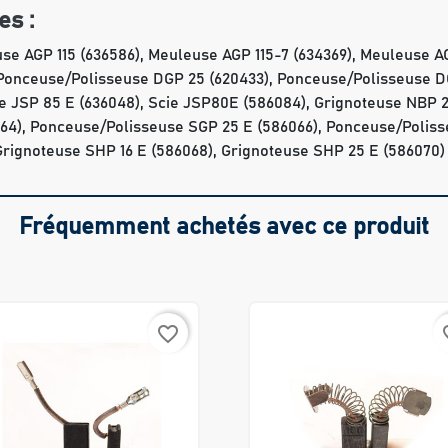
es :
e AGP 115 (636586), Meuleuse AGP 115-7 (634369), Meuleuse AGP
, Ponceuse/Polisseuse DGP 25 (620433), Ponceuse/Polisseuse 
cie JSP 85 E (636048), Scie JSP80E (586084), Grignoteuse NBP
64), Ponceuse/Polisseuse SGP 25 E (586066), Ponceuse/Poliss
Grignoteuse SHP 16 E (586068), Grignoteuse SHP 25 E (586070)
Fréquemment achetés avec ce produit
favorite_border
favo