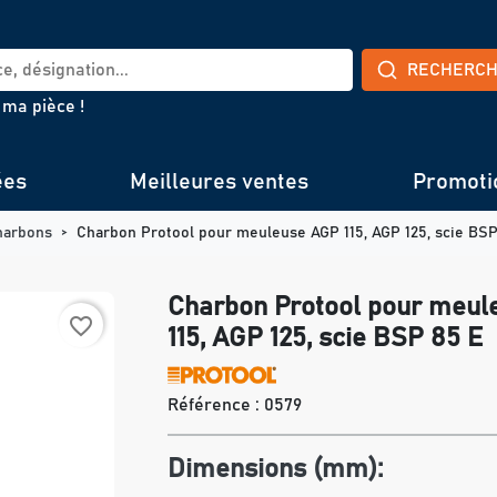
RECHERC
 ma pièce !
ées
Meilleures ventes
Promoti
harbons
Charbon Protool pour meuleuse AGP 115, AGP 125, scie BSP
Charbon Protool pour meul
favorite_border
115, AGP 125, scie BSP 85 E
Référence :
0579
Dimensions (mm):