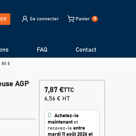
Se connecter
Panier
HER
0
ons
FAQ
Contact
 85 E
euse AGP
7,87 €
TTC
6,56 € HT
Achetez-le
maintenant
et
recevez-le
entre
mardi 11 août 2026 et