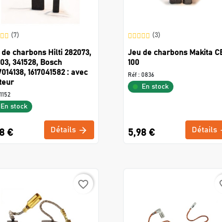
(7)
(3)
 de charbons Hilti 282073,
Jeu de charbons Makita C
103, 341528, Bosch
100
7014138, 1617041582 : avec
Réf :
0836
teur
En stock
1152
En stock
Détails
Détails
8 €
5,98 €
favorite_border
favo