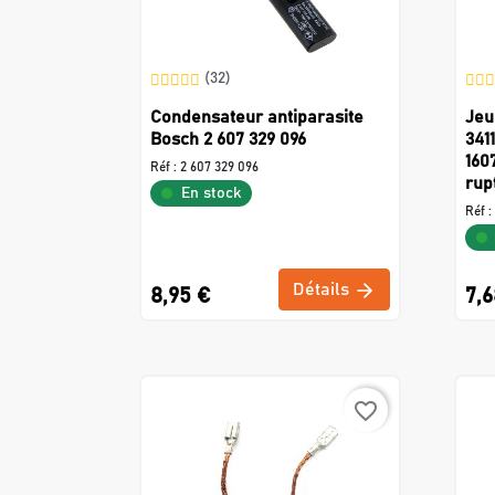
(32)
Condensateur antiparasite
Jeu
Bosch 2 607 329 096
341
160
Réf :
2 607 329 096
rup
En stock
Réf :
Détails
8,95 €
7,6
favorite_border