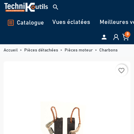
Panneau de gestion des cookies
search
Vues éclatées
Meilleures v
Catalogue
0

Accueil
Pièces détachées
Pièces moteur
Charbons
favorite_border