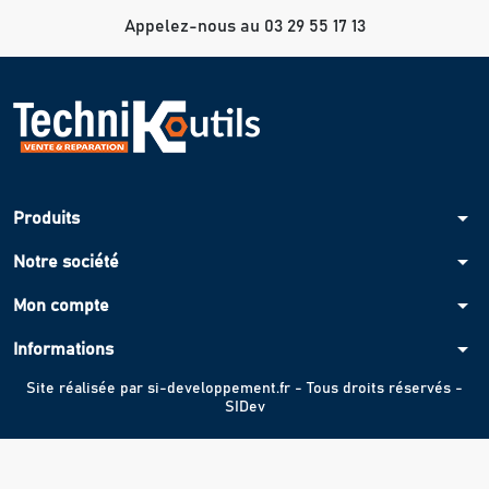
Appelez-nous au 03 29 55 17 13
arrow_drop_down
Produits
arrow_drop_down
Notre société
arrow_drop_down
Mon compte
arrow_drop_down
Informations
Site réalisée par
si-developpement.fr
- Tous droits réservés -
SIDev