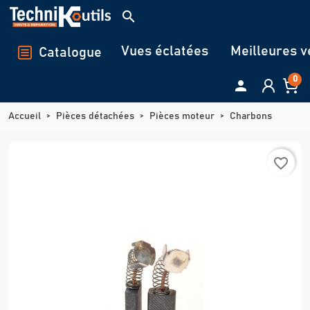
Panneau de gestion des cookies
search
Vues éclatées
Meilleures v
Catalogue
0

Accueil
Pièces détachées
Pièces moteur
Charbons
favorite_border