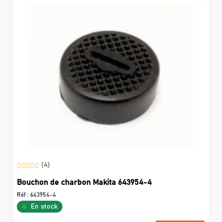
(4)
Bouchon de charbon Makita 643954-4
Réf :
643954-4
En stock