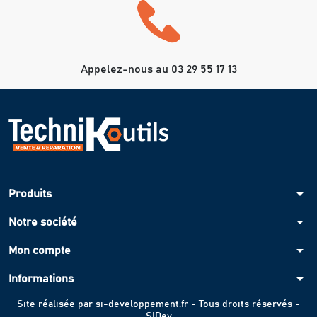
Appelez-nous au 03 29 55 17 13
arrow_drop_down
Produits
arrow_drop_down
Notre société
arrow_drop_down
Mon compte
arrow_drop_down
Informations
Site réalisée par
si-developpement.fr
- Tous droits réservés -
SIDev