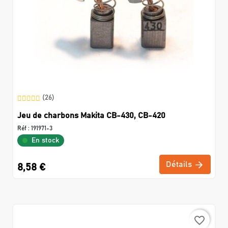
(26)
Jeu de charbons Makita CB-430, CB-420
Réf :
191971-3
En stock
Détails
8,58 €
favorite_border