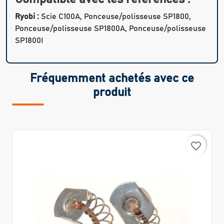
Ryobi :
Scie C100A, Ponceuse/polisseuse SP1800,
Ponceuse/polisseuse SP1800A, Ponceuse/polisseuse
SP1800I
Fréquemment achetés avec ce
produit
favorite_border