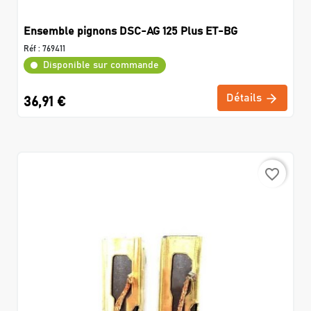
Ensemble pignons DSC-AG 125 Plus ET-BG
Réf :
769411
Disponible sur commande
Détails
36,91 €
favorite_border