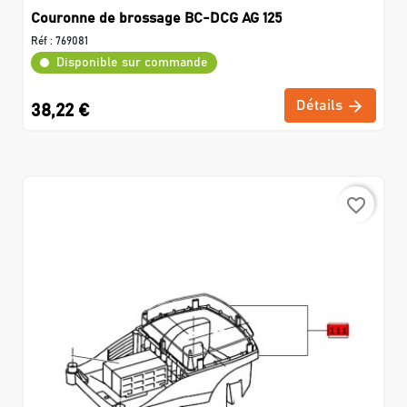
Couronne de brossage BC-DCG AG 125
Réf :
769081
Disponible sur commande
Détails
38,22 €
favorite_border