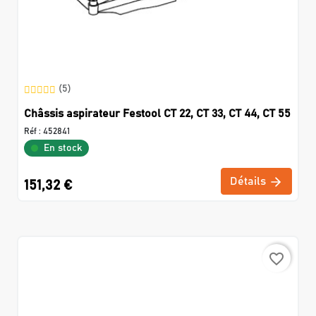
(5)
Châssis aspirateur Festool CT 22, CT 33, CT 44, CT 55
Réf :
452841
En stock
Détails
151,32 €
favorite_border