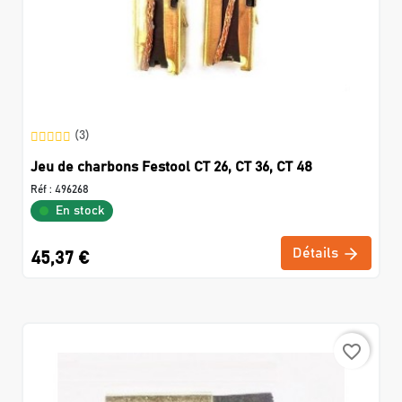
(3)
Jeu de charbons Festool CT 26, CT 36, CT 48
Réf :
496268
En stock
Détails
45,37 €
favorite_border