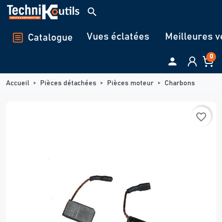
Panneau de gestion des cookies
search
Vues éclatées
Meilleures v
Catalogue
0

Accueil
Pièces détachées
Pièces moteur
Charbons
favorite_border