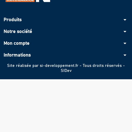
arrow_drop_down
Produits
arrow_drop_down
Notre société
arrow_drop_down
Mon compte
arrow_drop_down
Informations
Site réalisée par
si-developpement.fr
- Tous droits réservés -
SIDev