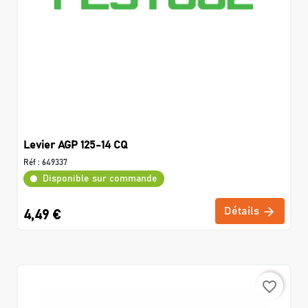
Levier AGP 125-14 CQ
Réf :
649337
Disponible sur commande
Détails
4,49 €
favorite_border