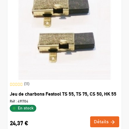
(11)
Jeu de charbons Festool TS 55, TS 75, CS 50, HK 55
Réf :
491704
En stock
Détails
24,37 €