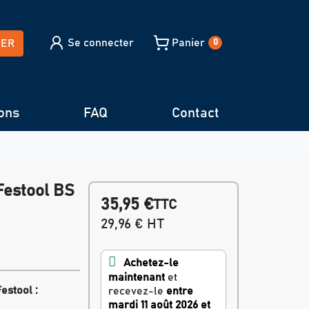
Se connecter
Panier
HER
0
ons
FAQ
Contact
Festool BS
35,95 €
TTC
29,96 € HT
Achetez-le
maintenant
et
estool :
recevez-le
entre
mardi 11 août 2026 et