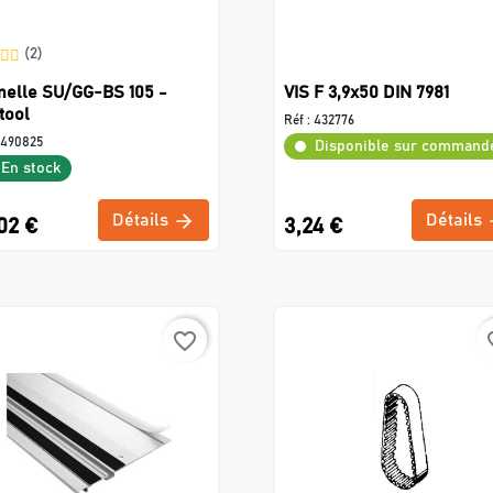
(2)
elle SU/GG-BS 105 -
VIS F 3,9x50 DIN 7981
tool
Réf :
432776
490825
Disponible sur command
En stock
Détails
Détails
02 €
3,24 €
favorite_border
favo