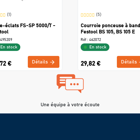
(1)
(5)
e-éclats FS-SP 5000/T -
Courroie ponceuse à ban
tool
Festool BS 105, BS 105 E
495209
Réf :
462072
En stock
En stock
Détails
Détails
,72 €
29,82 €
Une équipe à votre écoute