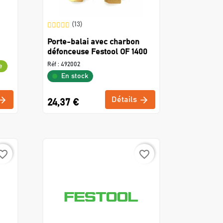
(13)
Porte-balai avec charbon
défonceuse Festool OF 1400
Réf :
492002
e
En stock
Détails
24,37 €
rite_border
favorite_border