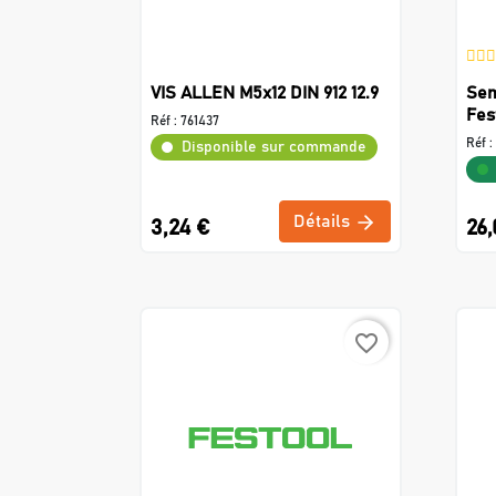
VIS ALLEN M5x12 DIN 912 12.9
Sem
Fes
Réf :
761437
Réf :
Disponible sur commande
Détails
3,24 €
26,
favorite_border