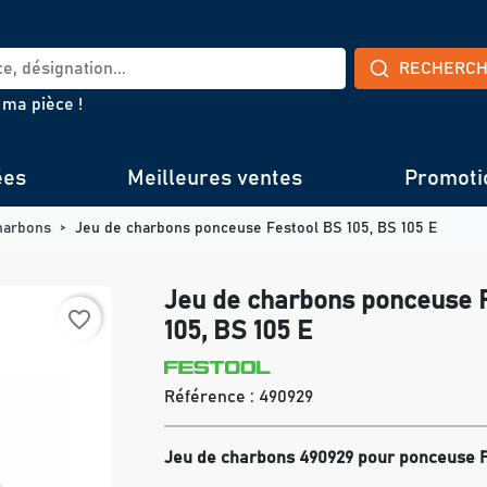
RECHERC
 ma pièce !
ées
Meilleures ventes
Promoti
harbons
Jeu de charbons ponceuse Festool BS 105, BS 105 E
Jeu de charbons ponceuse 
favorite_border
105, BS 105 E
Référence :
490929
Jeu de charbons 490929 pour ponceuse F