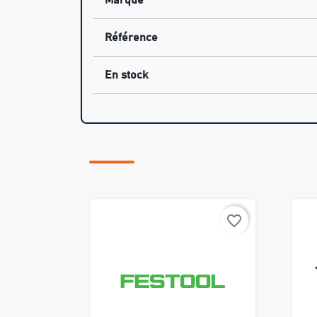
Marque
Référence
En stock
favorite_border