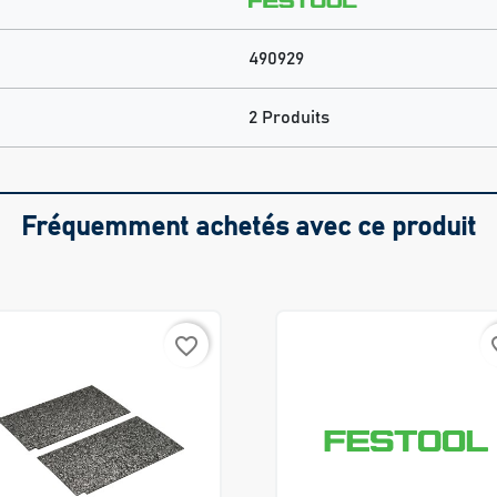
490929
2 Produits
Fréquemment achetés avec ce produit
favorite_border
favo