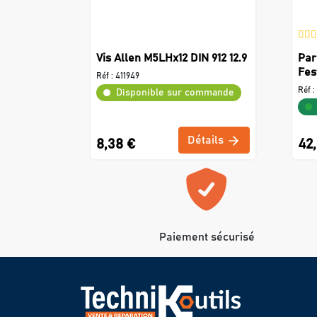
Vis Allen M5LHx12 DIN 912 12.9
Par
Fes
Réf :
411949
Réf :
Disponible sur commande
Détails
8,38 €
42
Paiement sécurisé