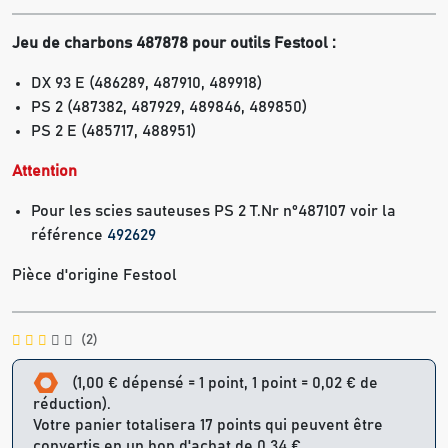
Jeu de charbons 487878 pour outils Festool :
DX 93 E (486289, 487910, 489918)
PS 2 (487382, 487929, 489846, 489850)
PS 2 E (485717, 488951)
Attention
Pour les scies sauteuses PS 2 T.Nr n°487107 voir la
référence
492629
Pièce d'origine Festool
(2)
(1,00 € dépensé = 1 point, 1 point = 0,02 € de
réduction).
Votre panier totalisera 17 points qui peuvent être
convertis en un bon d'achat de 0,34 €.