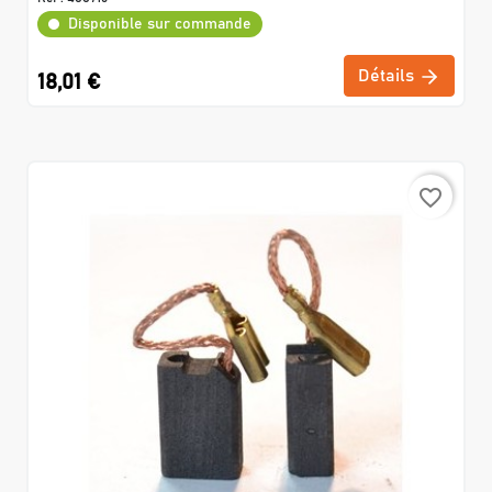
Disponible sur commande
Détails
18,01 €
favorite_border