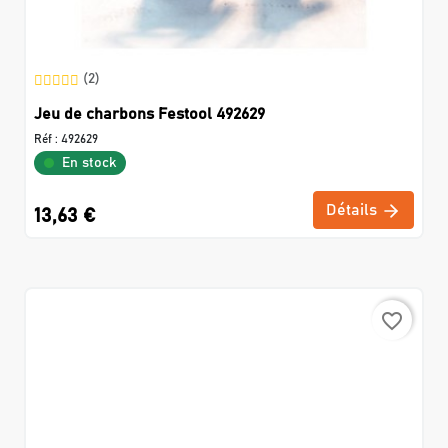
(2)
Jeu de charbons Festool 492629
Réf :
492629
En stock
Détails
13,63 €
favorite_border