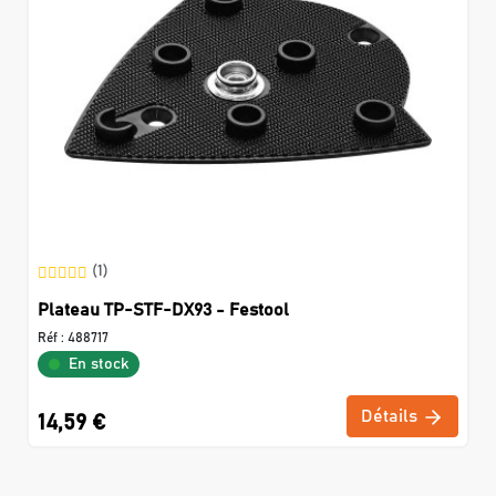
(1)
Plateau TP-STF-DX93 - Festool
Réf :
488717
En stock
Détails
14,59 €