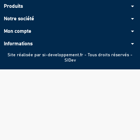
arrow_drop_down
Produits
arrow_drop_down
Notre société
arrow_drop_down
Mon compte
arrow_drop_down
Informations
Site réalisée par
si-developpement.fr
- Tous droits réservés -
SIDev