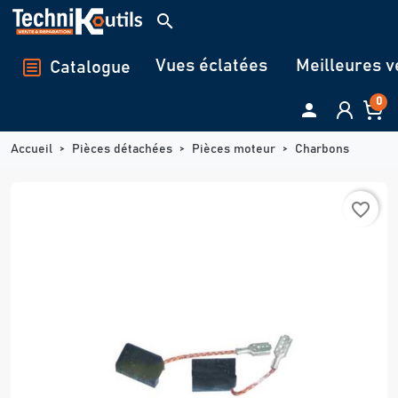
Panneau de gestion des cookies
search
Vues éclatées
Meilleures v
Catalogue
0

Accueil
Pièces détachées
Pièces moteur
Charbons
favorite_border