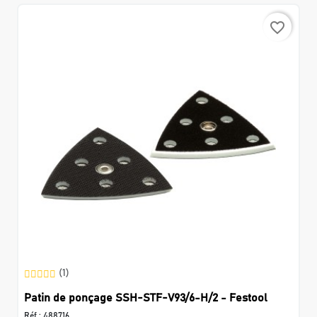
favorite_border
(1)
Patin de ponçage SSH-STF-V93/6-H/2 - Festool
Réf :
488716