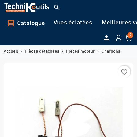
Panneau de gestion des cookies
search
Vues éclatées
Meilleures v
Catalogue
0

Accueil
Pièces détachées
Pièces moteur
Charbons
favorite_border