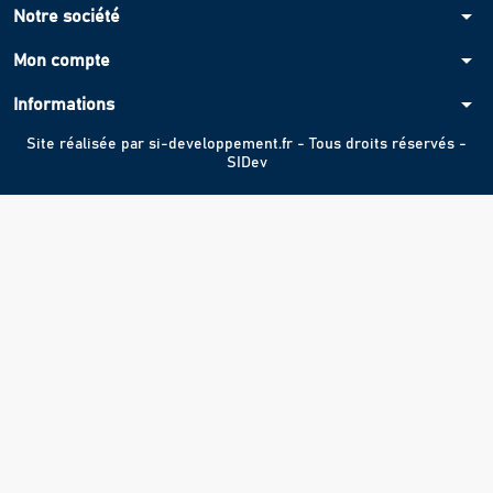
arrow_drop_down
Notre société
arrow_drop_down
Mon compte
arrow_drop_down
Informations
Site réalisée par
si-developpement.fr
- Tous droits réservés -
SIDev