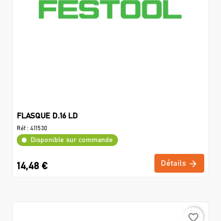
FLASQUE D.16 LD
Réf :
411530
Disponible sur commande
Détails
14,48 €
favorite_border