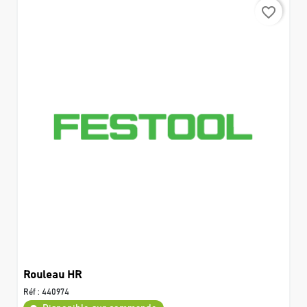
favorite_border
Rouleau HR
Réf :
440974