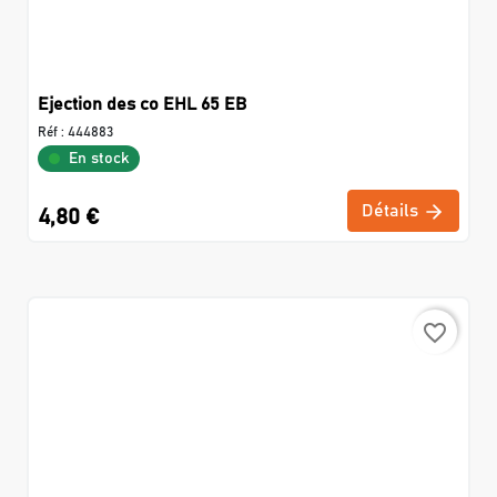
Ejection des co EHL 65 EB
Réf :
444883
En stock
Détails
4,80 €
favorite_border