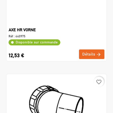
AXE HR VORNE
Réf :
440975
Disponible sur commande
Détails
12,53 €
favorite_border