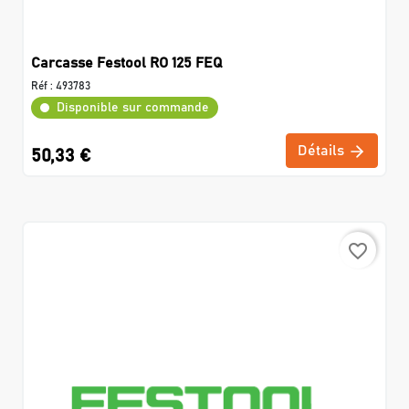
Carcasse Festool RO 125 FEQ
Réf :
493783
Disponible sur commande
Détails
50,33 €
favorite_border