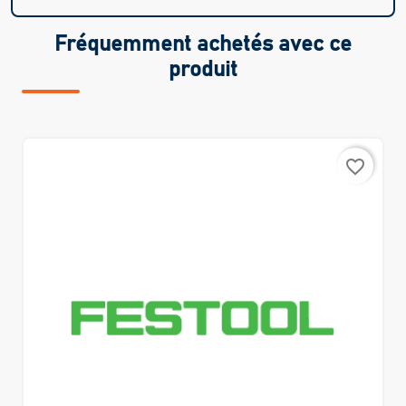
Fréquemment achetés avec ce
produit
favorite_border