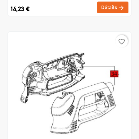
Détails
14,23 €
favorite_border