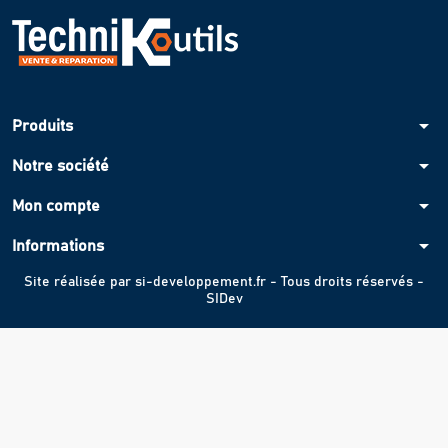
arrow_drop_down
Produits
arrow_drop_down
Notre société
arrow_drop_down
Mon compte
arrow_drop_down
Informations
Site réalisée par
si-developpement.fr
- Tous droits réservés -
SIDev