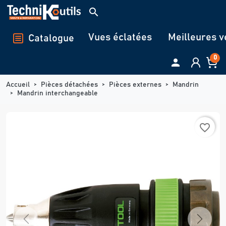
Panneau de gestion des cookies
search
Vues éclatées
Meilleures v
Catalogue
0

Accueil
Pièces détachées
Pièces externes
Mandrin
Mandrin interchangeable
favorite_border
Previous
Next