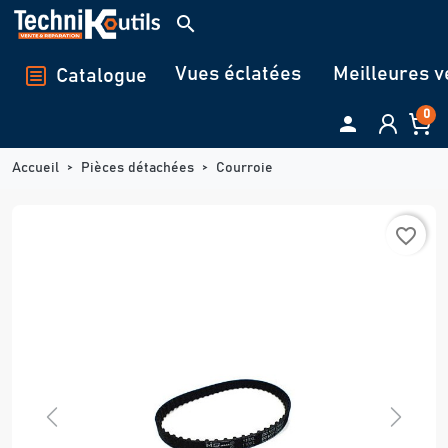
Panneau de gestion des cookies
search
Vues éclatées
Meilleures v
Catalogue
0

Accueil
Pièces détachées
Courroie
favorite_border
Previous
Next