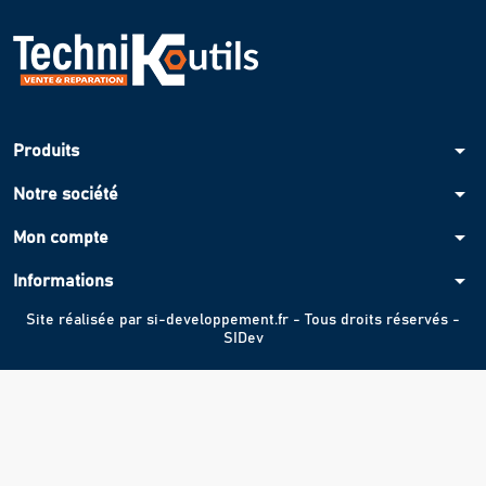
arrow_drop_down
Produits
arrow_drop_down
Notre société
arrow_drop_down
Mon compte
arrow_drop_down
Informations
Site réalisée par
si-developpement.fr
- Tous droits réservés -
SIDev