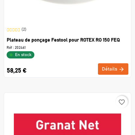
(2)
Plateau de ponçage Festool pour ROTEX RO 150 FEQ
Réf :
202461
En stock
Détails
58,25 €
favorite_border