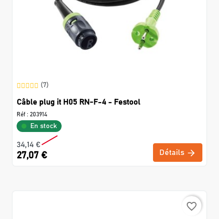
(7)
Câble plug it H05 RN-F-4 - Festool
Réf :
203914
En stock
34,14 €
Détails
27,07 €
favorite_border