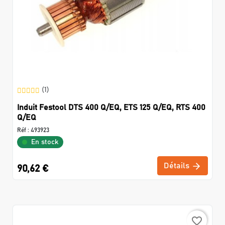
(1)
Induit Festool DTS 400 Q/EQ, ETS 125 Q/EQ, RTS 400
Q/EQ
Réf :
493923
En stock
Détails
90,62 €
favorite_border