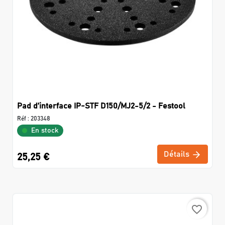
Pad d’interface IP-STF D150/MJ2-5/2 - Festool
Réf :
203348
En stock
Détails
25,25 €
favorite_border