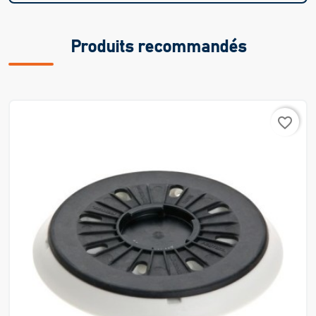
Produits recommandés
favorite_border