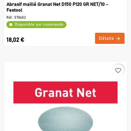
Abrasif maillé Granat Net D150 P120 GR NET/10 -
Festool
Réf :
578652
Disponible sur commande
Détails
18,02 €
favorite_border