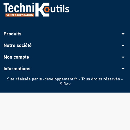
arrow_drop_down
Produits
arrow_drop_down
Notre société
arrow_drop_down
Mon compte
arrow_drop_down
Informations
Site réalisée par
si-developpement.fr
- Tous droits réservés -
SIDev