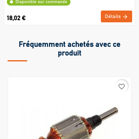
Disponible sur commande
Détails
18,02 €
Fréquemment achetés avec ce
produit
favorite_border