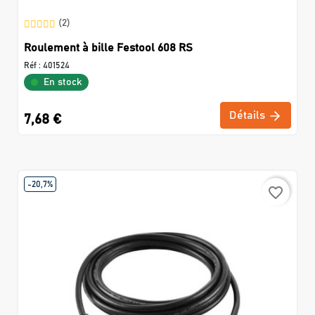
(2)
Roulement à bille Festool 608 RS
Réf :
401524
En stock
Détails
7,68 €
-20,7%
favorite_border