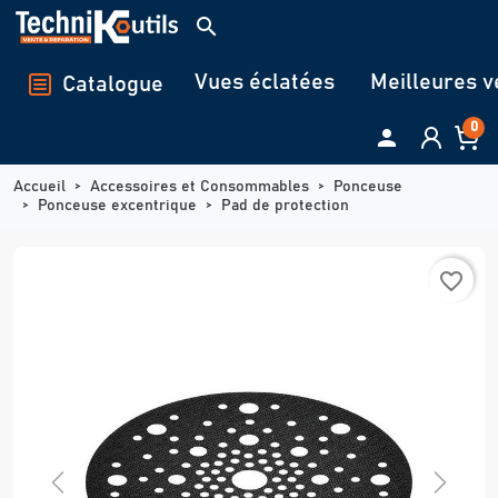
Panneau de gestion des cookies
search
Vues éclatées
Meilleures v
Catalogue
0

Accueil
Accessoires et Consommables
Ponceuse
Ponceuse excentrique
Pad de protection
favorite_border
Previous
Next