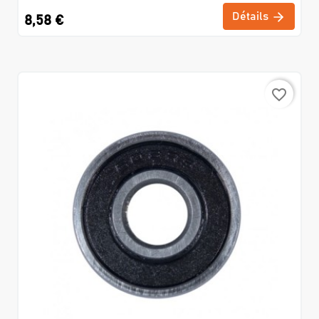
Détails
8,58 €
favorite_border