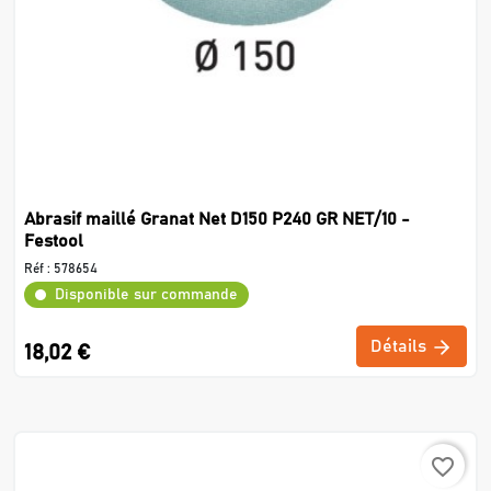
Abrasif maillé Granat Net D150 P240 GR NET/10 -
Festool
Réf :
578654
Disponible sur commande
Détails
18,02 €
favorite_border