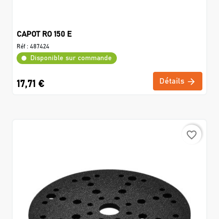
CAPOT RO 150 E
Réf :
487424
Disponible sur commande
Détails
17,71 €
favorite_border