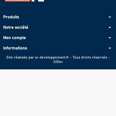
arrow_drop_down
Produits
arrow_drop_down
Notre société
arrow_drop_down
Mon compte
arrow_drop_down
Informations
Site réalisée par
si-developpement.fr
- Tous droits réservés -
SIDev