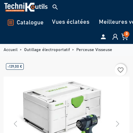
Panneau de gestion des cookies
search
Vues éclatées
Meilleures v
Catalogue
0

Accueil
Outillage électroportatif
Perceuse Visseuse
-139,00 €
favorite_border
Previous
Next