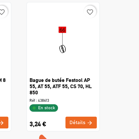
rite_border
favorite_border
M 8
Bague de butée Festool AP
55, AT 55, ATF 55, CS 70, HL
850
Réf :
438613
En stock
Détails
3,24 €