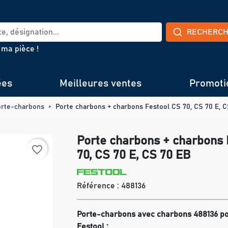
RECHERC
 ma pièce !
ées
Meilleures ventes
Promoti
orte-charbons
Porte charbons + charbons Festool CS 70, CS 70 E, 
Porte charbons + charbons 
favorite_border
70, CS 70 E, CS 70 EB
Référence :
488136
Porte-charbons avec charbons 488136 po
Festool :