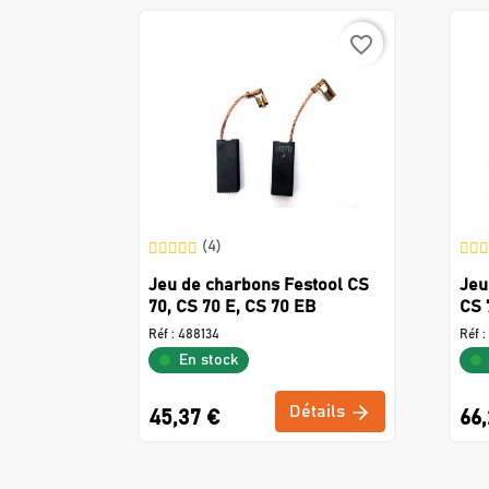
favorite_border
(4)
Jeu de charbons Festool CS
Jeu
70, CS 70 E, CS 70 EB
CS 
Réf :
488134
Réf :
En stock
Détails
45,37 €
66,