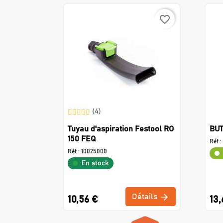
favorite_border
(4)
Tuyau d'aspiration Festool RO
BUT
150 FEQ
Réf :
Réf :
10025000
En stock
Détails
10,56 €
13,