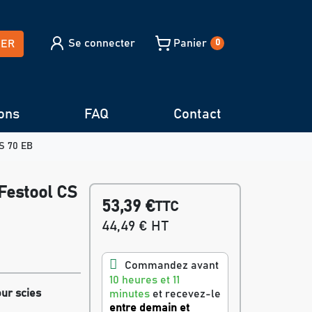
Se connecter
Panier
HER
0
ons
FAQ
Contact
CS 70 EB
Festool CS
53,39 €
TTC
44,49 € HT
Commandez avant
10 heures et 11
ur scies
minutes
et recevez-le
entre demain et