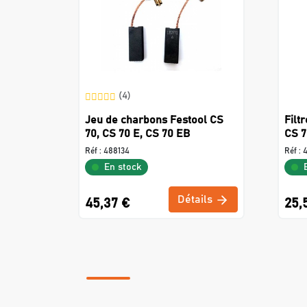
(4)
Jeu de charbons Festool CS
Filt
70, CS 70 E, CS 70 EB
CS 
Réf :
488134
Réf :
En stock
Détails
45,37 €
25,