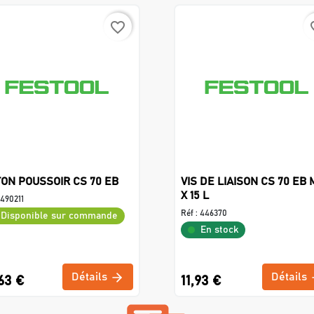
favorite_border
favo
ON POUSSOIR CS 70 EB
VIS DE LIAISON CS 70 EB 
X 15 L
490211
Réf :
446370
Disponible sur commande
En stock
Détails
Détails
63 €
11,93 €