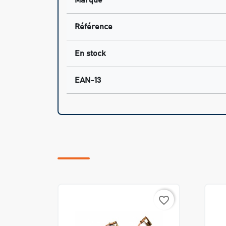
Marque
Référence
En stock
EAN-13
favorite_border