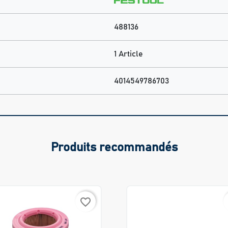
488136
1 Article
4014549786703
Produits recommandés
favorite_border