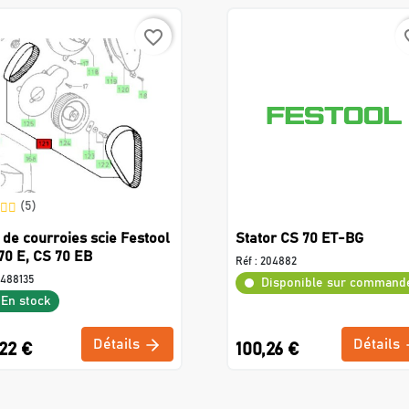
favorite_border
favo
(5)
 de courroies scie Festool
Stator CS 70 ET-BG
70 E, CS 70 EB
Réf :
204882
488135
Disponible sur command
En stock
Détails
Détails
22 €
100,26 €