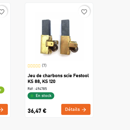
rite_border
favorite_border
(7)
Jeu de charbons scie Festool
KS 88, KS 120
Réf :
494785
e
En stock
Détails
36,47 €