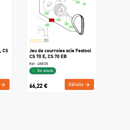
(5)
, CS
Jeu de courroies scie Festool
CS 70 E, CS 70 EB
Réf :
488135
En stock
Détails
66,22 €