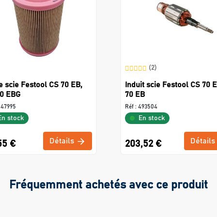
(2)
re scie Festool CS 70 EB,
Induit scie Festool CS 70 E
70 EBG
70 EB
447995
Réf :
493504
En stock
En stock
Détails
Détails
55 €
203,52 €
Fréquemment achetés avec ce produit